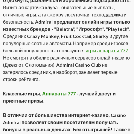
отдохнуть, развлечься и хорошенько подзаработать.
Визитная карточка клуба - обязательные выплаты,
отличные игры, а так же круглосуточная техподдержка и
безопасность.
Admiral предлагает онлайн игры только
известных брендов - "Belatra", "Игрософт", "Playtech".
Среди них
Crazy Monkey
,
Fruit Cocktail
,
Sharky
и другие
популярные слоты и автоматы. Например среди игроков
большой популярностью пользуются
игры аппараты 777
.
Не смотря на обилие различных сервисов онлайн-казино
(Джекпот, Слотомания),
Admiral Casino Club
не
затерялось среди них, а наоборот, занимает первые
строки рейтинга.
Классные игры,
Аппараты 777
- лучший досуг и
приятные призы.
В отличии от большинства интернет-казино, Casino
Admiral позволяет своим посетителям получать
бонусы в реальных деньгах. Без отыгрышей!
Также в