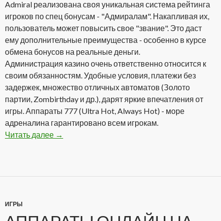
Admiral реализована своя уникальная система рейтинга
игроков по спец бонусам - "Адмиралам". Накапливая их,
пользователь может повысить свое "звание". Это даст
ему дополнительные преимущества - особенно в курсе
обмена бонусов на реальные деньги.
Администрация казино очень ответственно относится к
своим обязанностям. Удобные условия, платежи без
задержек, множество отличных автоматов (Золото
партии, Zombirthday и др.), дарят яркие впечатления от
игры. Аппараты 777 (Ultra Hot, Always Hot) - море
адреналина гарантировано всем игрокам.
Читать далее
Admiral Casino Club — один из лидеров онлай
→
ИГРЫ