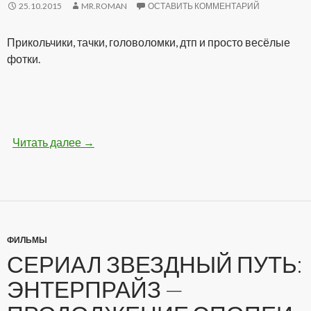
25.10.2015
MR.ROMAN
ОСТАВИТЬ КОММЕНТАРИЙ
Прикольчики, тачки, головоломки, дтп и просто весёлые
фотки.
Читать далее
Бодрые картинки (28 фото)
→
ФИЛЬМЫ
СЕРИАЛ ЗВЕЗДНЫЙ ПУТЬ:
ЭНТЕРПРАЙЗ —