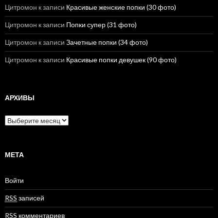
Цитромон
к записи
Красивые женские попки (30 фото)
Цитромон
к записи
Попки супер (31 фото)
Цитромон
к записи
Зачетные попки (34 фото)
Цитромон
к записи
Красивые попки девушек (90 фото)
АРХИВЫ
А
р
х
и
в
МЕТА
ы
Войти
RSS
записей
RSS
комментариев