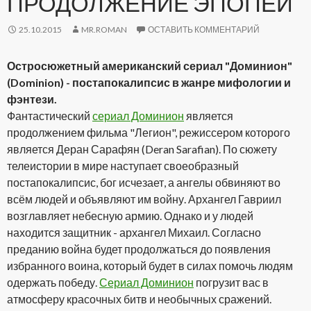
ПРОДОЛЖЕНИЕ ЭПОПЕИ
25.10.2015
MR.ROMAN
ОСТАВИТЬ КОММЕНТАРИЙ
Остросюжетный американский сериал "Доминион"
(Dominion) - постапокалипсис в жанре мифологии и
фэнтези.
Фантастический
сериал Доминион
является
продолжением фильма "Легион", режиссером которого
является Деран Сарафян (Deran Sarafian). По сюжету
телеистории в мире наступает своеобразный
постапокалипсис, бог исчезает, а ангелы обвиняют во
всём людей и объявляют им войну. Архангел Гавриил
возглавляет небесную армию. Однако и у людей
находится защитник - архангел Михаил. Согласно
преданию война будет продолжаться до появления
избранного воина, который будет в силах помочь людям
одержать победу.
Сериал Доминион
погрузит вас в
атмосферу красочных битв и необычных сражений.