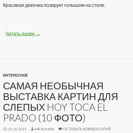
Красивая девочка позирует голышом на столе.
Читать далее
Классная голенькая девочка на столе (100 
→
ИНТЕРЕСНОЕ
САМАЯ НЕОБЫЧНАЯ
ВЫСТАВКА КАРТИН ДЛЯ
СЛЕПЫХ HOY TOCA EL
PRADO (10 ФОТО)
25.10.2015
MR.ROMAN
ОСТАВИТЬ КОММЕНТАРИЙ