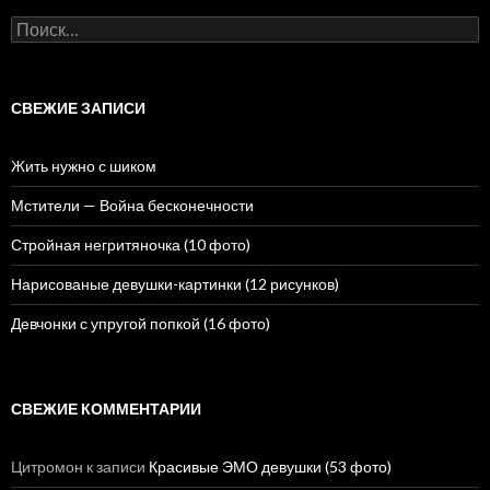
Н
а
й
т
и
СВЕЖИЕ ЗАПИСИ
:
Жить нужно с шиком
Мстители — Война бесконечности
Стройная негритяночка (10 фото)
Нарисованые девушки-картинки (12 рисунков)
Девчонки с упругой попкой (16 фото)
СВЕЖИЕ КОММЕНТАРИИ
Цитромон
к записи
Красивые ЭМО девушки (53 фото)