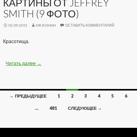
КАРТИНЫ ОТ JEFFREY
SMITH (9 ФОТО)
02.09.2015
MR.ROMAN
ОСТАВИТЬ КОММЕНТАРИЙ
Красотища.
Читать далее
Удивительные картины от Jeffrey Smith (9 фо
→
← ПРЕДЫДУЩЕЕ
1
2
3
4
5
6
Навигация
…
481
СЛЕДУЮЩЕЕ →
по
записям