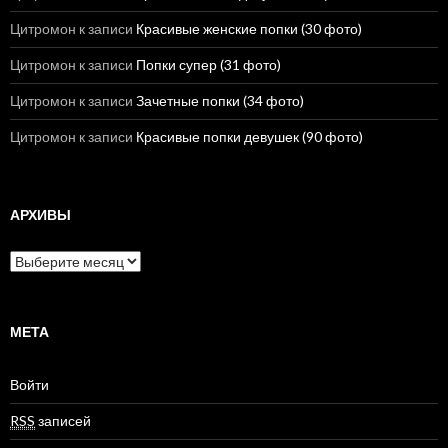
Цитромон
к записи
Красивые женские попки (30 фото)
Цитромон
к записи
Попки супер (31 фото)
Цитромон
к записи
Зачетные попки (34 фото)
Цитромон
к записи
Красивые попки девушек (90 фото)
АРХИВЫ
А
р
х
и
в
МЕТА
ы
Войти
RSS
записей