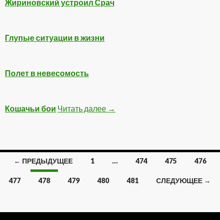
Жириновский устроил Срач
Глупые ситуации в жизни
Полет в невесомость
Кошачьи бои
Читать далее
Смотреть обязательно
→
← ПРЕДЫДУЩЕЕ
1
…
474
475
476
Навигация
477
478
479
480
481
СЛЕДУЮЩЕЕ →
по
записям