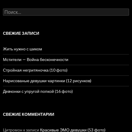
Н
а
й
т
и
СВЕЖИЕ ЗАПИСИ
:
Жить нужно с шиком
Мстители — Война бесконечности
Стройная негритяночка (10 фото)
Нарисованые девушки-картинки (12 рисунков)
Девчонки с упругой попкой (16 фото)
СВЕЖИЕ КОММЕНТАРИИ
Цитромон
к записи
Красивые ЭМО девушки (53 фото)