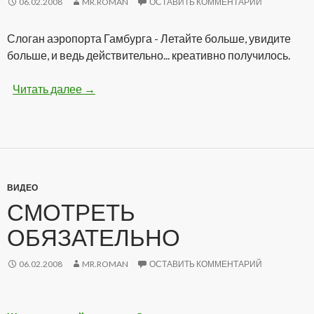
06.02.2008
MR.ROMAN
ОСТАВИТЬ КОММЕНТАРИЙ
Слоган аэропорта Гамбурга - Летайте больше, увидите
больше, и ведь действительно... креативно получилось.
Читать далее
Нам сверху видно все, ты так и знай!
→
ВИДЕО
СМОТРЕТЬ
ОБЯЗАТЕЛЬНО
06.02.2008
MR.ROMAN
ОСТАВИТЬ КОММЕНТАРИЙ