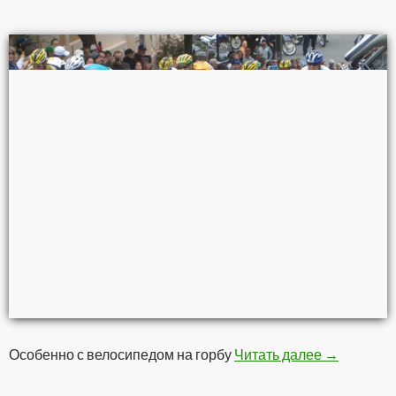
Особенно с велосипедом на горбу
Читать далее
Пешком он
→