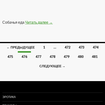
Собачья еда
Читать далее
Вкусно жрать
→
← ПРЕДЫДУЩЕЕ
1
…
472
473
474
Навигация
475
476
477
478
479
480
481
по
СЛЕДУЮЩЕЕ →
записям
ЭРОТИКА