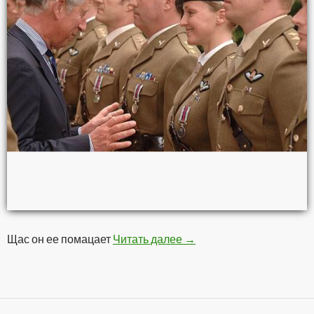
Щас он ее помацает
Читать далее
Голубая беретка
→