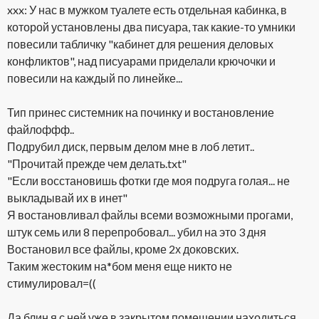
xxx: У нас в мужком туалете есть отдельная кабинка, в
которой установлены два писуара, так какие-то умники
повесили табличку "кабинет для решения деловых
конфликтов", над писуарами приделали крючочки и
повесили на каждый по линейке...
Тип принес системник на починку и востановление
файлоффф..
Подрубил диск, первым делом мне в лоб летит..
"Прочитай прежде чем делать.txt"
"Если восстановишь фотки где моя подруга голая... не
выкладывай их в инет"
Я востановливал файлы всеми возможными прогами,
штук семь или 8 перепробовал... убил на это 3 дня
Востановил все файлы, кроме 2х доковских.
Таким жестоким на*бом меня еще никто не
стимулировал=((
Да блин я с ней уже в закрытом помещении находиться