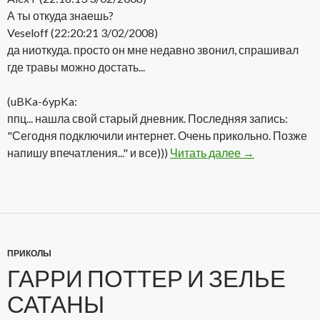
А ты откуда знаешь?
Veseloff (22:20:21 3/02/2008)
да ниоткуда. просто он мне недавно звонил, спрашивал
где травы можно достать...
(uBKa-6ypKa:
ппц... нашла свой старый дневник. Последняя запись:
"Сегодня подключили интернет. Очень прикольно. Позже
напишу впечатления..." и все)))
Читать далее
Решил отобра
→
ПРИКОЛЫ
ГАРРИ ПОТТЕР И ЗЕЛЬЕ
САТАНЫ