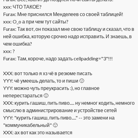
xxx: ЧТО ТАКОЕ?
Furax: Мне приснился Менделеев со своей таблицей!
xxx: O_o а при чем тут сайты?
Furax: Так вот, он показал мне свою таблицу и сказал, что в
ней ошибка, которую срочно надо исправить. И знаешь, в
чем ошибка?
xxx: ?
Furax: Там, короче, надо задать cellpadding="3"!!!
XXX: вот только я хз чё в резюме писать
YYY: чё умеешь делать, то и пиши 🙂
YYY: можно чуть преукрасить :), но главное
неперестараться 🙂
XXX: курить гашиш, пить пиво..... ну немног кодить, немного
смыслю в администрирование и устройстве сетей
YYY: "курить гашиш, пить пиво....." -- это замени на
"коммуникабельный" 🙂
XXX: ах вот как это называется