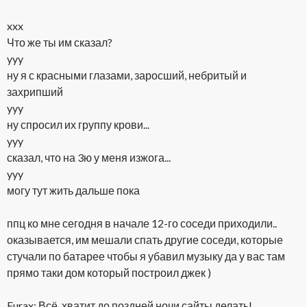
xxx
Что же ты им сказал?
yyy
ну я с красными глазами, заросший, небритый и
захрипший
yyy
ну спросил их группу крови...
yyy
сказал, что на 3ю у меня изжога...
yyy
могу тут жить дальше пока
ппц ко мне сегодня в начале 12-го соседи приходили..
оказывается, им мешали спать другие соседи, которые
стучали по батарее чтобы я убавил музыку
да у вас там
прямо таки дом который построил джек )
Furax: Всё, хватит до поздней ночи сайты делать!