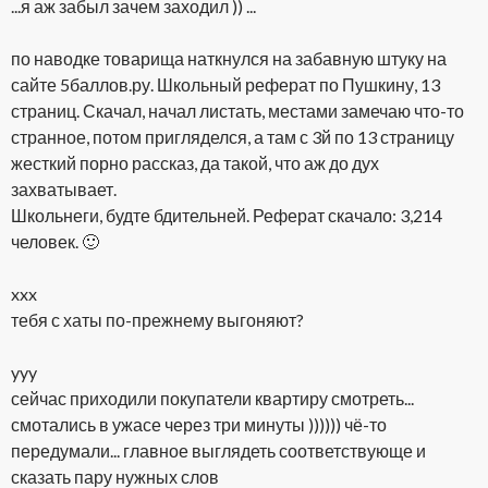
...я аж забыл зачем заходил )) ...
по наводке товарища наткнулся на забавную штуку на
сайте 5баллов.ру. Школьный реферат по Пушкину, 13
страниц. Скачал, начал листать, местами замечаю что-то
странное, потом пригляделся, а там с 3й по 13 страницу
жесткий порно рассказ, да такой, что аж до дух
захватывает.
Школьнеги, будте бдительней. Реферат скачало: 3,214
человек. 🙂
xxx
тебя с хаты по-прежнему выгоняют?
yyy
сейчас приходили покупатели квартиру смотреть...
смотались в ужасе через три минуты )))))) чё-то
передумали... главное выглядеть соответствующе и
сказать пару нужных слов