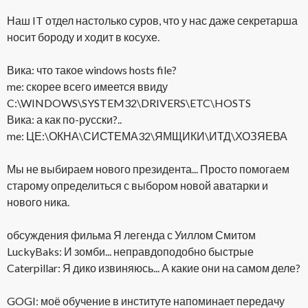
Наш IT отдел настолько суров, что у нас даже секретарша
носит бороду и ходит в косухе.
Вика: что такое windows hosts file?
me: скорее всего имеется ввиду
C:\WINDOWS\SYSTEM32\DRIVERS\ETC\HOSTS
Вика: а как по-русски?..
me: ЦЕ:\ОКНА\СИСТЕМА32\ЯМЩИКИ\ИТД\ХОЗЯЕВА
Мы не выбираем нового президента... Просто помогаем
старому определиться с выбором новой аватарки и
нового ника.
обсуждения фильма Я легенда с Уиллом Смитом
LuckyBaks: И зомби... неправдоподобно быстрые
Caterpillar: Я дико извиняюсь... А какие они на самом деле?
GOGI: моё обучение в институте напоминает передачу