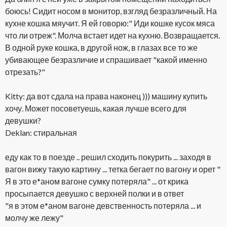
боюсь! Сидит носом в монитор, взгляд безразличный. На
кухне кошка мяучит. Я ей говорю:" Иди кошке кусок мяса
что ли отреж". Молча встает идет на кухню. Возвращается.
В одной руке кошка, в другой нож, в глазах все то же
убивающее безразличие и спрашивает "какой именно
отрезать?"
Kitty: да вот сдала на права наконец ))) машину купить
хочу. Может посоветуешь, какая лучше всего для
девушки?
Deklan: стиральная
еду как то в поезде .. решил сходить покурить ... заходя в
вагон вижу такую картину ... тетка бегает по вагону и орет "
Я в это е*аном вагоне сумку потеряла" ... от крика
просыпается девушко с верхней полки и в ответ
"я в этом е*аном вагоне девственность потеряла ... и
молчу же лежу"