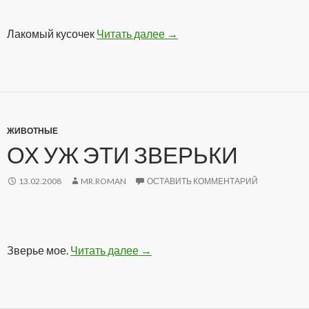
Лакомый кусочек
Читать далее
Позитивчег
→
ЖИВОТНЫЕ
ОХ УЖ ЭТИ ЗВЕРЬКИ
13.02.2008
MR.ROMAN
ОСТАВИТЬ КОММЕНТАРИЙ
Зверье мое.
Читать далее
Ох уж эти зверьки
→