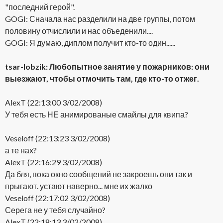
"последний герой".
GOGI: Сначала нас разделили на две группы, потом
половину отчислили и нас объеденили....
GOGI: Я думаю, диплом получит кто-то один......
tsar-lobzik: Любопытное занятие у пожарников: они
выезжают, чтобы отмочить там, где кто-то отжег.
AlexT (22:13:00 3/02/2008)
У тебя есть НЕ анимированые смайлы для квипа?
Veseloff (22:13:23 3/02/2008)
а те нах?
AlexT (22:16:29 3/02/2008)
Да бля, пока окно сообщений не закроешь они так и
прыгают. устают наверно... мне их жалко
Veseloff (22:17:02 3/02/2008)
Серега не у тебя случайно?
AlexT (22:18:13 3/02/2008)