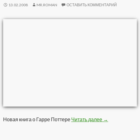
13.02.2008
MR.ROMAN
ОСТАВИТЬ КОММЕНТАРИЙ
Новая книга о Гарре Поттере
Читать далее
Гарри Поттер и
→