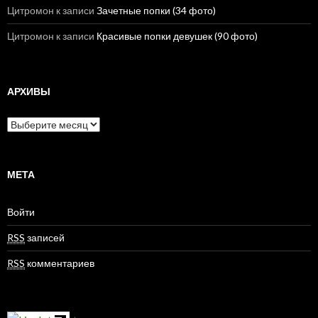
Цитромон
к записи
Зачетные попки (34 фото)
Цитромон
к записи
Красивые попки девушек (90 фото)
АРХИВЫ
А
р
х
и
в
МЕТА
ы
Войти
RSS
записей
RSS
комментариев