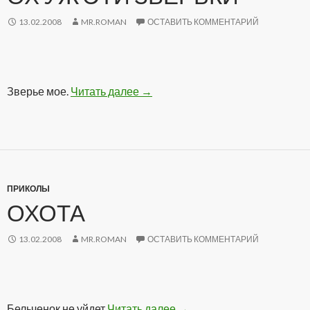
13.02.2008
MR.ROMAN
ОСТАВИТЬ КОММЕНТАРИЙ
Зверье мое.
Читать далее
Ох уж эти зверьки
→
ПРИКОЛЫ
ОХОТА
13.02.2008
MR.ROMAN
ОСТАВИТЬ КОММЕНТАРИЙ
Бельченок не уйдет
Читать далее
Охота
→