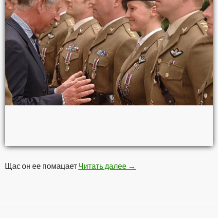
Щас он ее помацает
Читать далее
Голубая беретка
→