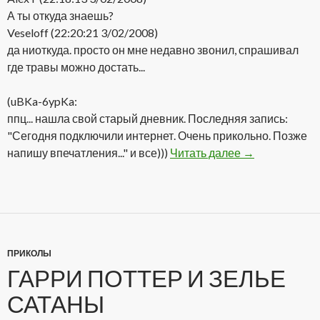
А ты откуда знаешь?
Veseloff (22:20:21 3/02/2008)
да ниоткуда. просто он мне недавно звонил, спрашивал
где травы можно достать...
(uBKa-6ypKa:
ппц... нашла свой старый дневник. Последняя запись:
"Сегодня подключили интернет. Очень прикольно. Позже
напишу впечатления..." и все)))
Читать далее
Решил отобра
→
ПРИКОЛЫ
ГАРРИ ПОТТЕР И ЗЕЛЬЕ
САТАНЫ