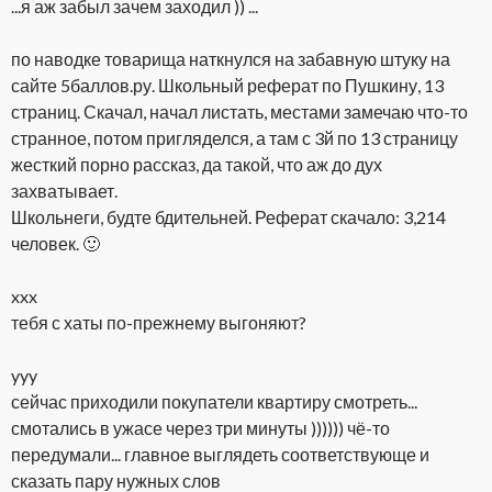
...я аж забыл зачем заходил )) ...
по наводке товарища наткнулся на забавную штуку на
сайте 5баллов.ру. Школьный реферат по Пушкину, 13
страниц. Скачал, начал листать, местами замечаю что-то
странное, потом пригляделся, а там с 3й по 13 страницу
жесткий порно рассказ, да такой, что аж до дух
захватывает.
Школьнеги, будте бдительней. Реферат скачало: 3,214
человек. 🙂
xxx
тебя с хаты по-прежнему выгоняют?
yyy
сейчас приходили покупатели квартиру смотреть...
смотались в ужасе через три минуты )))))) чё-то
передумали... главное выглядеть соответствующе и
сказать пару нужных слов