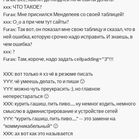
xxx: ЧТО ТАКОЕ?
Furax: Мне приснился Менделеев со своей таблицей!
xxx: O_o а при чем тут сайты?
Furax: Так вот, он показал мне свою таблицу и сказал, что в
ней ошибка, которую срочно надо исправить. И знаешь, в
чем ошибка?
xxx: ?
Furax: Там, короче, надо задать cellpadding="3"!!!
XXX: вот только я хз чё в резюме писать
YYY: чё умеешь делать, то и пиши 🙂
YYY: можно чуть преукрасить :), но главное
неперестараться 🙂
XXX: курить гашиш, пить пиво..... ну немног кодить, немного
смыслю в администрирование и устройстве сетей
YYY: "курить гашиш, пить пиво....." -- это замени на
"коммуникабельный" 🙂
XXX: ах вот как это называется