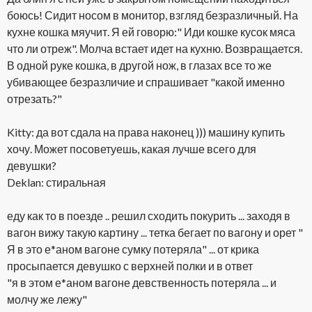
боюсь! Сидит носом в монитор, взгляд безразличный. На
кухне кошка мяучит. Я ей говорю:" Иди кошке кусок мяса
что ли отреж". Молча встает идет на кухню. Возвращается.
В одной руке кошка, в другой нож, в глазах все то же
убивающее безразличие и спрашивает "какой именно
отрезать?"
Kitty: да вот сдала на права наконец ))) машину купить
хочу. Может посоветуешь, какая лучше всего для
девушки?
Deklan: стиральная
еду как то в поезде .. решил сходить покурить ... заходя в
вагон вижу такую картину ... тетка бегает по вагону и орет "
Я в это е*аном вагоне сумку потеряла" ... от крика
просыпается девушко с верхней полки и в ответ
"я в этом е*аном вагоне девственность потеряла ... и
молчу же лежу"