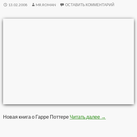
13.02.2008
MR.ROMAN
ОСТАВИТЬ КОММЕНТАРИЙ
Новая книга о Гарре Поттере
Читать далее
Гарри Поттер и
→