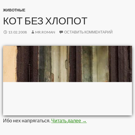
ЖИВОТНЫЕ
КОТ БЕЗ ХЛОПОТ
13.02.2008
MR.ROMAN
ОСТАВИТЬ КОММЕНТАРИЙ
Ибо нех напрягаться.
Читать далее
Кот без хлопот
→