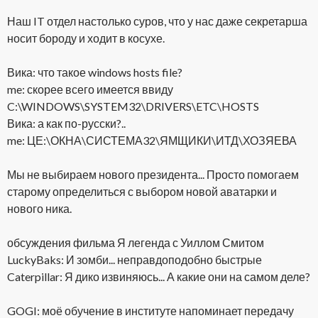
Наш IT отдел настолько суров, что у нас даже секретарша
носит бороду и ходит в косухе.
Вика: что такое windows hosts file?
me: скорее всего имеется ввиду
C:\WINDOWS\SYSTEM32\DRIVERS\ETC\HOSTS
Вика: а как по-русски?..
me: ЦЕ:\ОКНА\СИСТЕМА32\ЯМЩИКИ\ИТД\ХОЗЯЕВА
Мы не выбираем нового президента... Просто помогаем
старому определиться с выбором новой аватарки и
нового ника.
обсуждения фильма Я легенда с Уиллом Смитом
LuckyBaks: И зомби... неправдоподобно быстрые
Caterpillar: Я дико извиняюсь... А какие они на самом деле?
GOGI: моё обучение в институте напоминает передачу