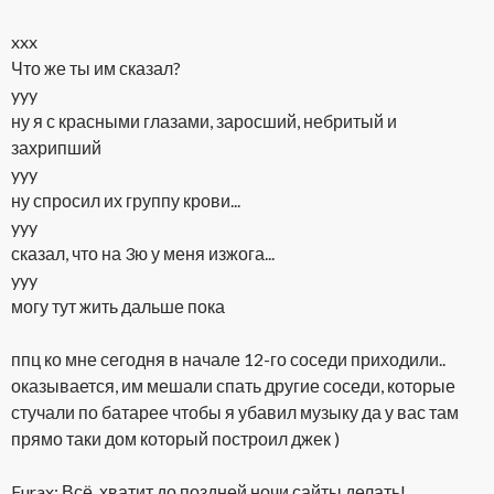
xxx
Что же ты им сказал?
yyy
ну я с красными глазами, заросший, небритый и
захрипший
yyy
ну спросил их группу крови...
yyy
сказал, что на 3ю у меня изжога...
yyy
могу тут жить дальше пока
ппц ко мне сегодня в начале 12-го соседи приходили..
оказывается, им мешали спать другие соседи, которые
стучали по батарее чтобы я убавил музыку
да у вас там
прямо таки дом который построил джек )
Furax: Всё, хватит до поздней ночи сайты делать!