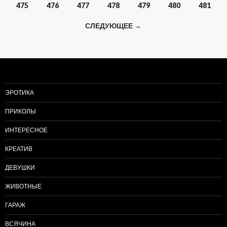
Навигация
475
476
477
478
479
480
481
по
СЛЕДУЮЩЕЕ →
записям
ЭРОТИКА
ПРИКОЛЫ
ИНТЕРЕСНОЕ
КРЕАТИВ
ДЕВУШКИ
ЖИВОТНЫЕ
ГАРАЖ
ВСЯЧИНА