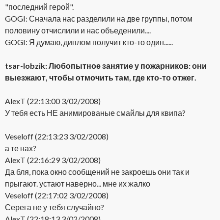
"последний герой".
GOGI: Сначала нас разделили на две группы, потом
половину отчислили и нас объеденили....
GOGI: Я думаю, диплом получит кто-то один......
tsar-lobzik: Любопытное занятие у пожарников: они
выезжают, чтобы отмочить там, где кто-то отжег.
AlexT (22:13:00 3/02/2008)
У тебя есть НЕ анимированые смайлы для квипа?
Veseloff (22:13:23 3/02/2008)
а те нах?
AlexT (22:16:29 3/02/2008)
Да бля, пока окно сообщений не закроешь они так и
прыгают. устают наверно... мне их жалко
Veseloff (22:17:02 3/02/2008)
Серега не у тебя случайно?
AlexT (22:18:13 3/02/2008)