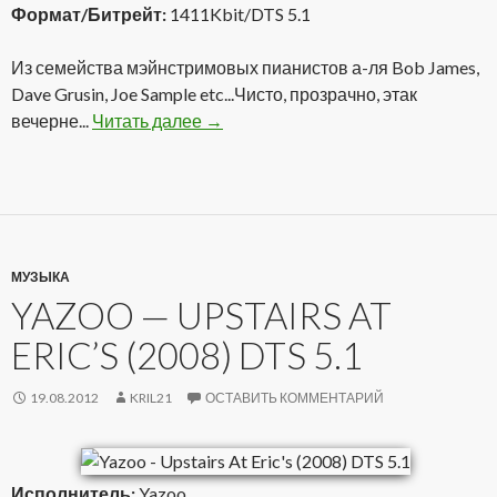
Формат/Битрейт:
1411Kbit/DTS 5.1
Из семейства мэйнстримовых пианистов а-ля Bob James,
Dave Grusin, Joe Sample etc...Чисто, прозрачно, этак
вечерне...
Читать далее
David Benoit — American Landscape (
→
МУЗЫКА
YAZOO — UPSTAIRS AT
ERIC’S (2008) DTS 5.1
19.08.2012
KRIL21
ОСТАВИТЬ КОММЕНТАРИЙ
Исполнитель:
Yazoo