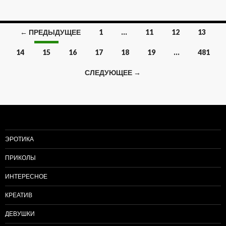
← ПРЕДЫДУЩЕЕ
1
…
11
12
13
Навигация
14
15
16
17
18
19
…
481
по
СЛЕДУЮЩЕЕ →
записям
ЭРОТИКА
ПРИКОЛЫ
ИНТЕРЕСНОЕ
КРЕАТИВ
ДЕВУШКИ