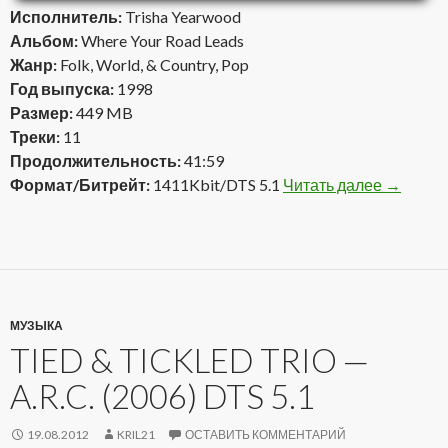
Исполнитель:
Trisha Yearwood
Альбом:
Where Your Road Leads
Жанр:
Folk, World, & Country, Pop
Год выпуска:
1998
Размер:
449 MB
Треки:
11
Продолжительность:
41:59
Формат/Битрейт:
1411Kbit/DTS 5.1
Читать далее
Trisha Y
→
МУЗЫКА
TIED & TICKLED TRIO —
A.R.C. (2006) DTS 5.1
19.08.2012
KRIL21
ОСТАВИТЬ КОММЕНТАРИЙ