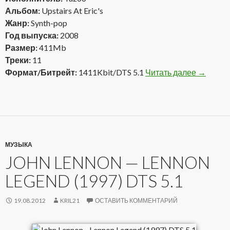
Альбом:
Upstairs At Eric's
Жанр:
Synth-pop
Год выпуска:
2008
Размер:
411Mb
Треки:
11
Формат/Битрейт:
1411Kbit/DTS 5.1
Читать далее
Yazoo — U
→
МУЗЫКА
JOHN LENNON — LENNON
LEGEND (1997) DTS 5.1
19.08.2012
KRIL21
ОСТАВИТЬ КОММЕНТАРИЙ