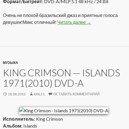
Формат/Битрейт:
DVD-A/MLP 5.1 48 kHz / 24 Bit
Очень не плохой бразильский джаз и приятные голоса
девушек!Микс отличный!
Читать далее
Rosanna & Zelia – P
→
МУЗЫКА
KING CRIMSON — ISLANDS
1971(2010) DVD-A
18.08.2012
KRIL21
ОСТАВИТЬ КОММЕНТАРИЙ
Исполнитель:
King Crimson
Альбом:
Islands