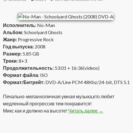
Исполнитель:
No-Man
Альбом:
Schoolyard Ghosts
Жанр:
Progressive Rock
Год выпуска:
2008
Размер:
5.85 GB
Треки:
8+3
Продолжительность:
53:01 + 16:36(videos)
Формат файла:
ISO
Формат/Битрейт:
DVD-A/Line PCM 48Khz/24-bit, DTS 5.1
Печально-меланхоличная умная музыка,кто любит
медленный прогрессив тем понравится!
Микс как и должно на высоте!
Читать далее
No-Man — Schoo
→