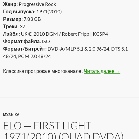
Жанр:
Progressive Rock
Год выпуска:
1971(2010)
Размер:
7.83 GB
Треки:
37
Лэйбл:
UК © 2010 DGM / Robert Fripp | KCSP4
Формат файла:
ISO
Формат/Битрейт:
DVD-A/MLP 5.1 & 2.0 96/24, DTS 5.1
48/24, PCM 2.0 48/24
Классика прог.рока в многоканале!
Читать далее
King Crim
→
МУЗЫКА
ELO — FIRST LIGHT
1971(2010) (QUAD DVDA)