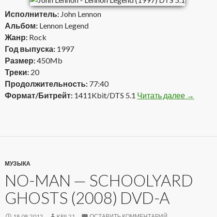
Исполнитель:
John Lennon
Альбом:
Lennon Legend
Жанр:
Rock
Год выпуска:
1997
Размер:
450Mb
Треки:
20
Продолжительность:
77:40
Формат/Битрейт:
1411Kbit/DTS 5.1
Читать далее
John Len
→
МУЗЫКА
NO-MAN — SCHOOLYARD
GHOSTS (2008) DVD-A
18.08.2012
KRIL21
ОСТАВИТЬ КОММЕНТАРИЙ