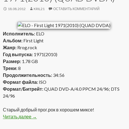
18.08.2012
KRIL21
ОСТАВИТЬ КОММЕНТАРИЙ
Исполнитель:
ELO
Альбом:
First Light
Жанр:
Rrog.rock
Год выпуска:
1971(2010)
Размер:
1.78 GB
Треки:
8
Продолжительность:
34:56
Формат файла:
ISO
Формат/Битрейт:
QUAD DVD-A/4.0 PPCM 24/96; DTS
24/96
Старый добрый прог.рок в хорошем миксе!
Читать далее
ELO — First Light 1971(2010) (QUAD DVDA)
→