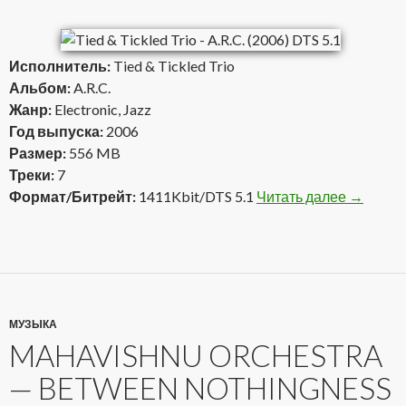
Исполнитель:
Tied & Tickled Trio
Альбом:
A.R.C.
Жанр:
Electronic, Jazz
Год выпуска:
2006
Размер:
556 MB
Треки:
7
Формат/Битрейт:
1411Kbit/DTS 5.1
Читать далее
Tied & Ti
→
МУЗЫКА
MAHAVISHNU ORCHESTRA
— BETWEEN NOTHINGNESS