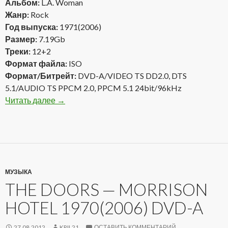
Альбом:
L.A. Woman
Жанр:
Rock
Год выпуска:
1971(2006)
Размер:
7.19Gb
Треки:
12+2
Формат файла:
ISO
Формат/Битрейт:
DVD-A/VIDEO TS DD2.0, DTS
5.1/AUDIO TS PPCM 2.0, PPCM 5.1 24bit/96kHz
Читать далее
The Doors — L.A. Woman 1971(2006) DVD-A
→
МУЗЫКА
THE DOORS — MORRISON
HOTEL 1970(2006) DVD-A
27.08.2012
KRIL21
ОСТАВИТЬ КОММЕНТАРИЙ