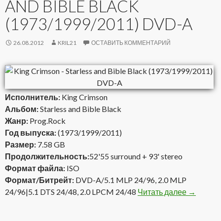
AND BIBLE BLACK
(1973/1999/2011) DVD-A
26.08.2012
KRIL21
ОСТАВИТЬ КОММЕНТАРИЙ
Исполнитель:
King Crimson
Альбом:
Starless and Bible Black
Жанр:
Prog.Rock
Год выпуска:
(1973/1999/2011)
Размер:
7.58 GB
Продолжительность:
52'55 surround + 93' stereo
Формат файла:
ISO
Формат/Битрейт:
DVD-A/5.1 MLP 24/96, 2.0 MLP
24/96|5.1 DTS 24/48, 2.0 LPCM 24/48
Читать далее
King Cri
→