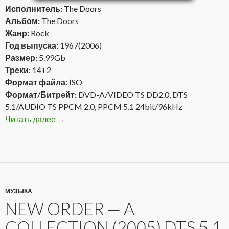
Исполнитель:
The Doors
Альбом:
The Doors
Жанр:
Rock
Год выпуска:
1967(2006)
Размер:
5.99Gb
Треки:
14+2
Формат файла:
ISO
Формат/Битрейт:
DVD-A/VIDEO TS DD2.0, DTS
5.1/AUDIO TS PPCM 2.0, PPCM 5.1 24bit/96kHz
Читать далее
The Doors — The Doors 1967(2006) DVD-A
→
МУЗЫКА
NEW ORDER — A
COLLECTION (2005) DTS 5.1