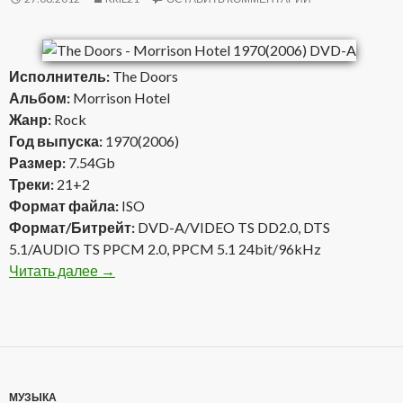
Исполнитель:
The Doors
Альбом:
Morrison Hotel
Жанр:
Rock
Год выпуска:
1970(2006)
Размер:
7.54Gb
Треки:
21+2
Формат файла:
ISO
Формат/Битрейт:
DVD-A/VIDEO TS DD2.0, DTS
5.1/AUDIO TS PPCM 2.0, PPCM 5.1 24bit/96kHz
Читать далее
The Doors — Morrison Hotel 1970(2006) DVD-
→
МУЗЫКА