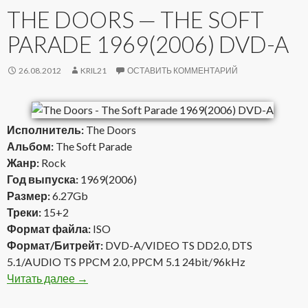
THE DOORS — THE SOFT
PARADE 1969(2006) DVD-A
26.08.2012
KRIL21
ОСТАВИТЬ КОММЕНТАРИЙ
Исполнитель:
The Doors
Альбом:
The Soft Parade
Жанр:
Rock
Год выпуска:
1969(2006)
Размер:
6.27Gb
Треки:
15+2
Формат файла:
ISO
Формат/Битрейт:
DVD-A/VIDEO TS DD2.0, DTS
5.1/AUDIO TS PPCM 2.0, PPCM 5.1 24bit/96kHz
Читать далее
The Doors — The Soft Parade 1969(2006) DVD-
→