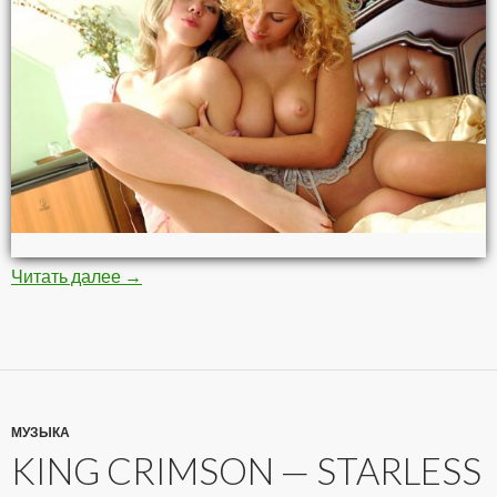
Читать далее
Красивые и Сексуальные фото голых девушек
→
МУЗЫКА
KING CRIMSON — STARLESS