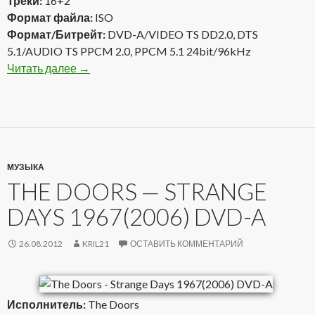
Треки:
16+2
Формат файла:
ISO
Формат/Битрейт:
DVD-A/VIDEO TS DD2.0, DTS
5.1/AUDIO TS PPCM 2.0, PPCM 5.1 24bit/96kHz
Читать далее
The Doors — Waiting For the Sun 1968(2006) D
→
МУЗЫКА
THE DOORS — STRANGE
DAYS 1967(2006) DVD-A
26.08.2012
KRIL21
ОСТАВИТЬ КОММЕНТАРИЙ
Исполнитель:
The Doors