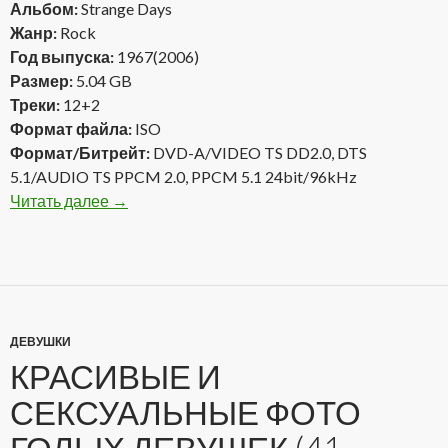
Альбом:
Strange Days
Жанр:
Rock
Год выпуска:
1967(2006)
Размер:
5.04 GB
Треки:
12+2
Формат файла:
ISO
Формат/Битрейт:
DVD-A/VIDEO TS DD2.0, DTS
5.1/AUDIO TS PPCM 2.0, PPCM 5.1 24bit/96kHz
Читать далее
The Doors — Strange Days 1967(2006) DVD-A
→
ДЕВУШКИ
КРАСИВЫЕ И
СЕКСУАЛЬНЫЕ ФОТО