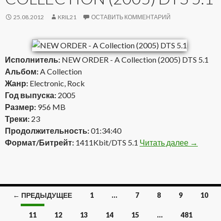
25.08.2012
KRIL21
ОСТАВИТЬ КОММЕНТАРИЙ
Исполнитель:
NEW ORDER - A Collection (2005) DTS 5.1
Альбом:
A Collection
Жанр:
Electronic, Rock
Год выпуска:
2005
Размер:
956 MB
Треки:
23
Продолжительность:
01:34:40
Формат/Битрейт:
1411Kbit/DTS 5.1
Читать далее
NEW ORDE
→
← ПРЕДЫДУЩЕЕ
1
…
7
8
9
10
Навигация
11
12
13
14
15
…
481