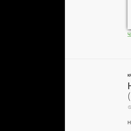
Ч
К
Н