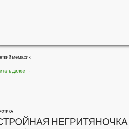
еткий мемасик
итать далее
Мстители — Война бесконечности
→
РОТИКА
СТРОЙНАЯ НЕГРИТЯНОЧКА 