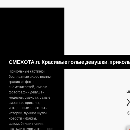
Поиск
СМЕХОТА.ru Красивые голые девушки, приколь
Прикольные картинки,
бесплатные видео ролики,
красивые фото
знаменитостей, юмор и
И
фотографии девушек
моделей, смехота, самые
смешные приколы,
интересные рассказы и
истории, лучшие шутки,
новости и факты,
автомобили и тюнинг,
статьи и самое интересное