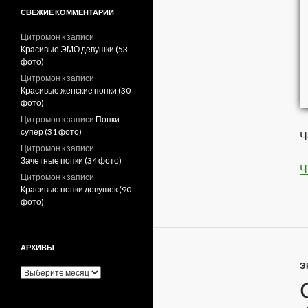
СВЕЖИЕ КОММЕНТАРИИ
Цитромон
к записи
Красивые ЭМО девушки (53
фото)
Цитромон
к записи
Красивые женские попки (30
фото)
Цитромон
к записи
Попки
супер (31 фото)
Ч
Цитромон
к записи
Зачетные попки (34 фото)
Ч
Цитромон
к записи
Красивые попки девушек (90
фото)
АРХИВЫ
Э
А
р
х