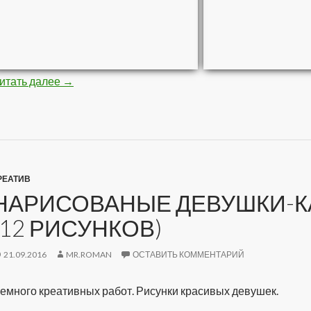
итать далее
Стройная негритяночка (10 фото)
→
РЕАТИВ
НАРИСОВАНЫЕ ДЕВУШКИ-К
(12 РИСУНКОВ)
21.09.2016
MR.ROMAN
ОСТАВИТЬ КОММЕНТАРИЙ
емного креативных работ. Рисунки красивых девушек.