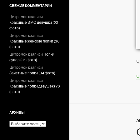
СВЕЖИЕ КОММЕНТАРИИ
Цитромон
к записи
Красивые ЭМО девушки (53
фото)
Цитромон
к записи
Красивые женские попки (30
фото)
Цитромон
к записи
Попки
супер (31 фото)
Ч
Цитромон
к записи
Зачетные попки (34 фото)
Ч
Цитромон
к записи
Красивые попки девушек (90
фото)
АРХИВЫ
Э
А
р
х