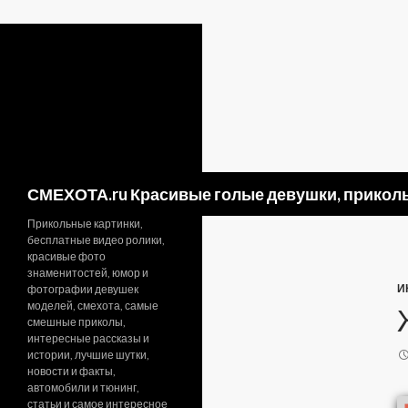
Поиск
СМЕХОТА.ru Красивые голые девушки, приколь
Прикольные картинки,
бесплатные видео ролики,
красивые фото
знаменитостей, юмор и
И
фотографии девушек
моделей, смехота, самые
смешные приколы,
интересные рассказы и
истории, лучшие шутки,
новости и факты,
автомобили и тюнинг,
статьи и самое интересное