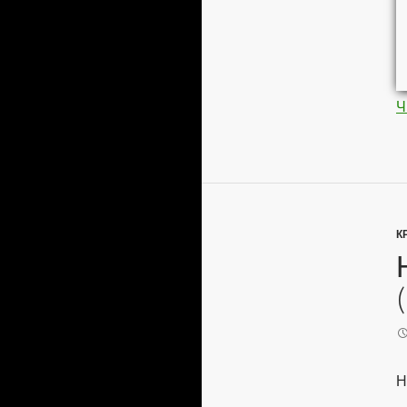
Ч
К
Н