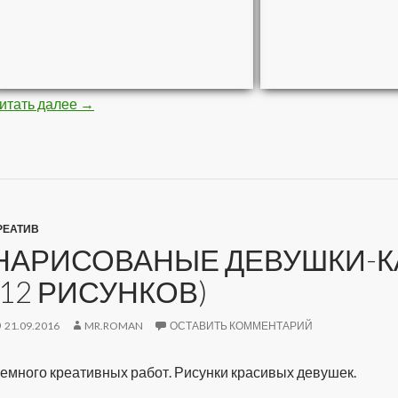
итать далее
Стройная негритяночка (10 фото)
→
РЕАТИВ
НАРИСОВАНЫЕ ДЕВУШКИ-К
(12 РИСУНКОВ)
21.09.2016
MR.ROMAN
ОСТАВИТЬ КОММЕНТАРИЙ
емного креативных работ. Рисунки красивых девушек.