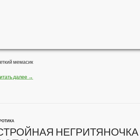
еткий мемасик
итать далее
Мстители — Война бесконечности
→
РОТИКА
СТРОЙНАЯ НЕГРИТЯНОЧКА 