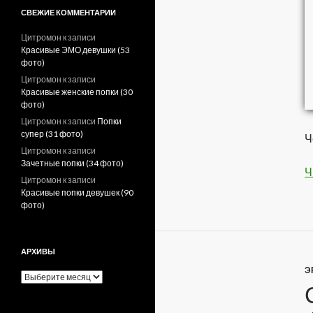
СВЕЖИЕ КОММЕНТАРИИ
Цитромон
к записи
Красивые ЭМО девушки (53
фото)
Цитромон
к записи
Красивые женские попки (30
фото)
Цитромон
к записи
Попки
супер (31 фото)
Ч
Цитромон
к записи
Зачетные попки (34 фото)
Ч
Цитромон
к записи
Красивые попки девушек (90
фото)
АРХИВЫ
Э
А
р
х