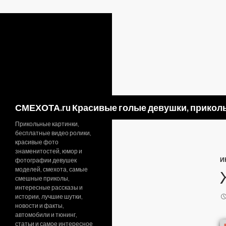
Поиск
СМЕХОТА.ru Красивые голые девушки, приколь
Прикольные картинки,
бесплатные видео ролики,
красивые фото
знаменитостей, юмор и
И
фотографии девушек
моделей, смехота, самые
смешные приколы,
интересные рассказы и
истории, лучшие шутки,
новости и факты,
автомобили и тюнинг,
статьи и самое интересное