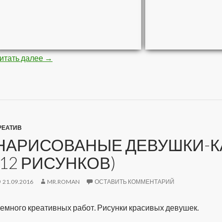
итать далее
Стройная негритяночка (10 фото)
→
РЕАТИВ
НАРИСОВАНЫЕ ДЕВУШКИ-К
(12 РИСУНКОВ)
21.09.2016
MR.ROMAN
ОСТАВИТЬ КОММЕНТАРИЙ
емного креативных работ. Рисунки красивых девушек.