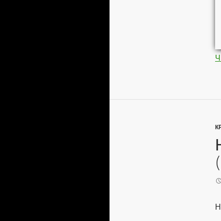
Ч
К
Н