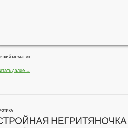
еткий мемасик
итать далее
Мстители — Война бесконечности
→
РОТИКА
СТРОЙНАЯ НЕГРИТЯНОЧКА 