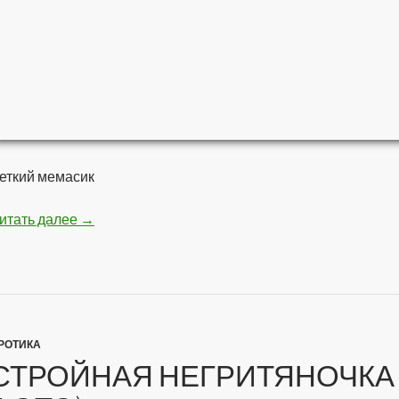
еткий мемасик
итать далее
Мстители — Война бесконечности
→
РОТИКА
СТРОЙНАЯ НЕГРИТЯНОЧКА 