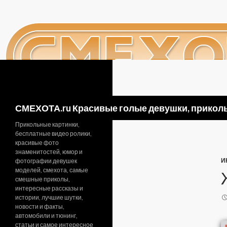
Поиск
СМЕХОТА.ru Красивые голые девушки, приколь
Прикольные картинки,
бесплатные видео ролики,
красивые фото
знаменитостей, юмор и
И
фотографии девушек
моделей, смехота, самые
смешные приколы,
интересные рассказы и
истории, лучшие шутки,
новости и факты,
автомобили и тюнинг,
статьи и самое интересное