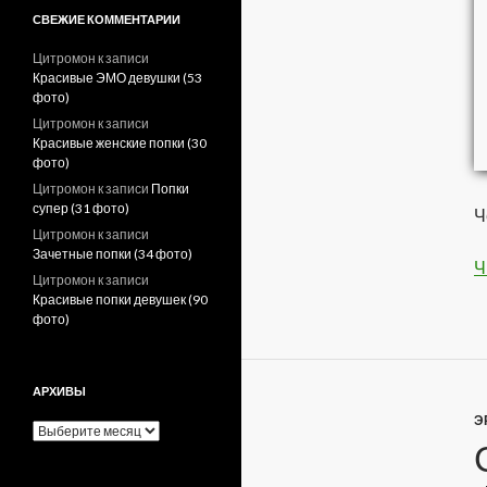
СВЕЖИЕ КОММЕНТАРИИ
Цитромон
к записи
Красивые ЭМО девушки (53
фото)
Цитромон
к записи
Красивые женские попки (30
фото)
Цитромон
к записи
Попки
супер (31 фото)
Ч
Цитромон
к записи
Зачетные попки (34 фото)
Ч
Цитромон
к записи
Красивые попки девушек (90
фото)
АРХИВЫ
Э
А
р
х