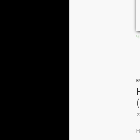
Ч
К
Н