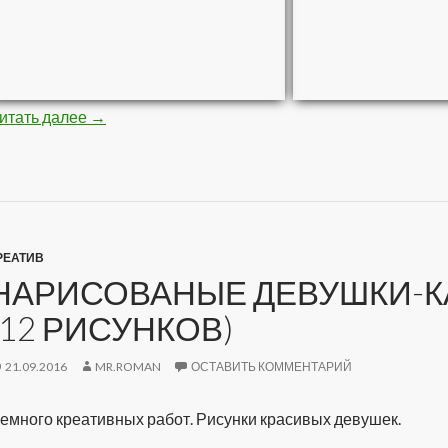
итать далее
Стройная негритяночка (10 фото)
→
РЕАТИВ
НАРИСОВАНЫЕ ДЕВУШКИ-К
(12 РИСУНКОВ)
21.09.2016
MR.ROMAN
ОСТАВИТЬ КОММЕНТАРИЙ
емного креативных работ. Рисунки красивых девушек.