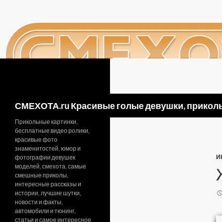
Поиск
СМЕХОТА.ru Красивые голые девушки, приколь
Прикольные картинки,
бесплатные видео ролики,
красивые фото
знаменитостей, юмор и
И
фотографии девушек
моделей, смехота, самые
смешные приколы,
интересные рассказы и
истории, лучшие шутки,
новости и факты,
автомобили и тюнинг,
статьи и самое интересное