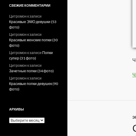
СВЕЖИЕ КОММЕНТАРИИ
Цитромон
к записи
Красивые ЭМО девушки (53
фото)
Цитромон
к записи
Красивые женские попки (30
фото)
Цитромон
к записи
Попки
супер (31 фото)
Ч
Цитромон
к записи
Зачетные попки (34 фото)
Ч
Цитромон
к записи
Красивые попки девушек (90
фото)
АРХИВЫ
Э
А
р
х