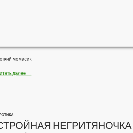
еткий мемасик
итать далее
Мстители — Война бесконечности
→
РОТИКА
СТРОЙНАЯ НЕГРИТЯНОЧКА 