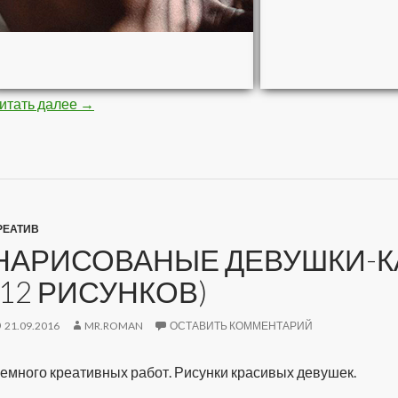
итать далее
Стройная негритяночка (10 фото)
→
РЕАТИВ
НАРИСОВАНЫЕ ДЕВУШКИ-К
(12 РИСУНКОВ)
21.09.2016
MR.ROMAN
ОСТАВИТЬ КОММЕНТАРИЙ
емного креативных работ. Рисунки красивых девушек.