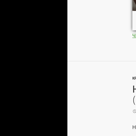
Ч
К
Н