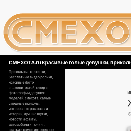
Поиск
СМЕХОТА.ru Красивые голые девушки, приколь
Прикольные картинки,
бесплатные видео ролики,
красивые фото
знаменитостей, юмор и
И
фотографии девушек
моделей, смехота, самые
смешные приколы,
интересные рассказы и
истории, лучшие шутки,
новости и факты,
автомобили и тюнинг,
статьи и самое интересное