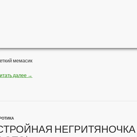
еткий мемасик
итать далее
Мстители — Война бесконечности
→
РОТИКА
СТРОЙНАЯ НЕГРИТЯНОЧКА 