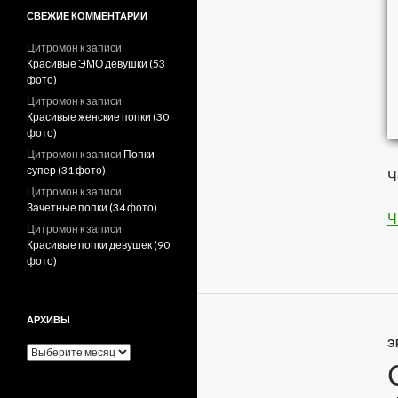
СВЕЖИЕ КОММЕНТАРИИ
Цитромон
к записи
Красивые ЭМО девушки (53
фото)
Цитромон
к записи
Красивые женские попки (30
фото)
Цитромон
к записи
Попки
супер (31 фото)
Ч
Цитромон
к записи
Зачетные попки (34 фото)
Ч
Цитромон
к записи
Красивые попки девушек (90
фото)
АРХИВЫ
Э
А
р
х