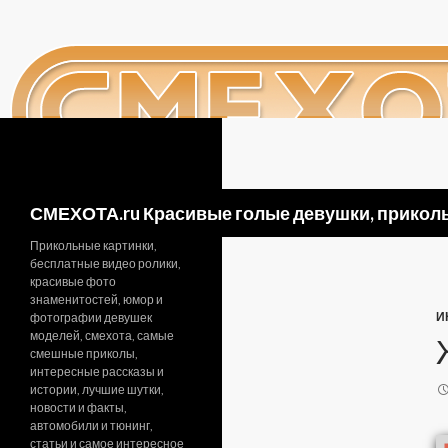
Поиск
СМЕХОТА.ru Красивые голые девушки, приколь
Прикольные картинки,
бесплатные видео ролики,
красивые фото
знаменитостей, юмор и
И
фотографии девушек
моделей, смехота, самые
смешные приколы,
интересные рассказы и
истории, лучшие шутки,
новости и факты,
автомобили и тюнинг,
статьи и самое интересное