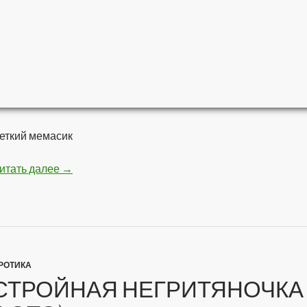
еткий мемасик
итать далее
Мстители — Война бесконечности
→
РОТИКА
СТРОЙНАЯ НЕГРИТЯНОЧКА 