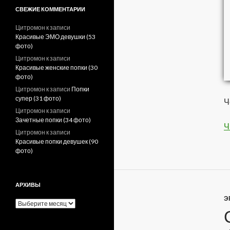
СВЕЖИЕ КОММЕНТАРИИ
Цитромон
к записи
Красивые ЭМО девушки (53
фото)
Цитромон
к записи
Красивые женские попки (30
фото)
Цитромон
к записи
Попки
супер (31 фото)
Ч
Цитромон
к записи
Зачетные попки (34 фото)
Ч
Цитромон
к записи
Красивые попки девушек (90
фото)
АРХИВЫ
Э
А
р
х