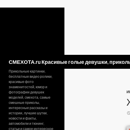
Поиск
СМЕХОТА.ru Красивые голые девушки, приколь
Прикольные картинки,
бесплатные видео ролики,
красивые фото
знаменитостей, юмор и
И
фотографии девушек
моделей, смехота, самые
смешные приколы,
интересные рассказы и
истории, лучшие шутки,
новости и факты,
автомобили и тюнинг,
статьи и самое интересное