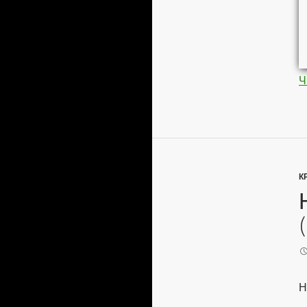
Ч
К
Н