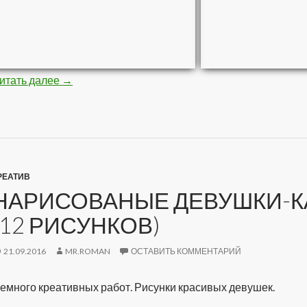
итать далее
Стройная негритяночка (10 фото)
→
РЕАТИВ
НАРИСОВАНЫЕ ДЕВУШКИ-К
(12 РИСУНКОВ)
21.09.2016
MR.ROMAN
ОСТАВИТЬ КОММЕНТАРИЙ
емного креативных работ. Рисунки красивых девушек.