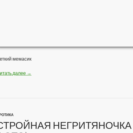
еткий мемасик
итать далее
Мстители — Война бесконечности
→
РОТИКА
СТРОЙНАЯ НЕГРИТЯНОЧКА 