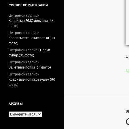
СВЕЖИЕ КОММЕНТАРИИ
Цитромон
к записи
Красивые ЭМО девушки (53
фото)
Цитромон
к записи
Красивые женские попки (30
фото)
Цитромон
к записи
Попки
супер (31 фото)
Ч
Цитромон
к записи
Зачетные попки (34 фото)
Ч
Цитромон
к записи
Красивые попки девушек (90
фото)
АРХИВЫ
Э
А
р
х