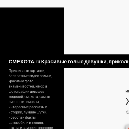
Поиск
СМЕХОТА.ru Красивые голые девушки, приколь
Прикольные картинки,
бесплатные видео ролики,
красивые фото
знаменитостей, юмор и
И
фотографии девушек
моделей, смехота, самые
смешные приколы,
интересные рассказы и
истории, лучшие шутки,
новости и факты,
автомобили и тюнинг,
статьи и самое интересное