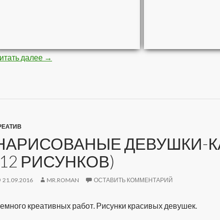
итать далее
Стройная негритяночка (10 фото)
→
РЕАТИВ
НАРИСОВАНЫЕ ДЕВУШКИ-К
(12 РИСУНКОВ)
21.09.2016
MR.ROMAN
ОСТАВИТЬ КОММЕНТАРИЙ
емного креативных работ. Рисунки красивых девушек.