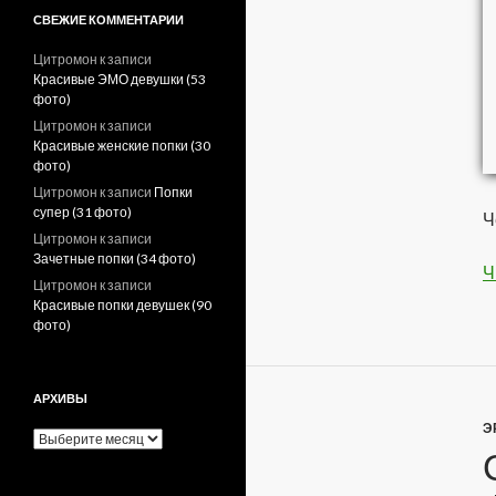
СВЕЖИЕ КОММЕНТАРИИ
Цитромон
к записи
Красивые ЭМО девушки (53
фото)
Цитромон
к записи
Красивые женские попки (30
фото)
Цитромон
к записи
Попки
супер (31 фото)
Ч
Цитромон
к записи
Зачетные попки (34 фото)
Ч
Цитромон
к записи
Красивые попки девушек (90
фото)
АРХИВЫ
Э
А
р
х