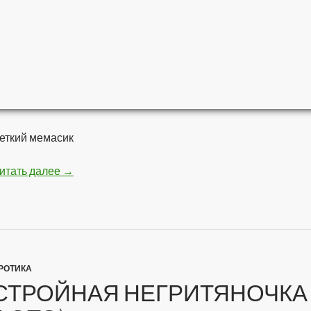
еткий мемасик
итать далее
Мстители — Война бесконечности
→
РОТИКА
СТРОЙНАЯ НЕГРИТЯНОЧКА 