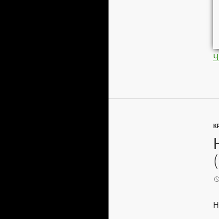
Ч
К
Н