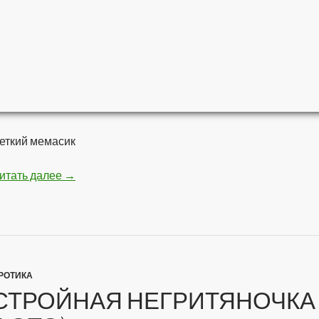
еткий мемасик
итать далее
Мстители — Война бесконечности
→
РОТИКА
СТРОЙНАЯ НЕГРИТЯНОЧКА 