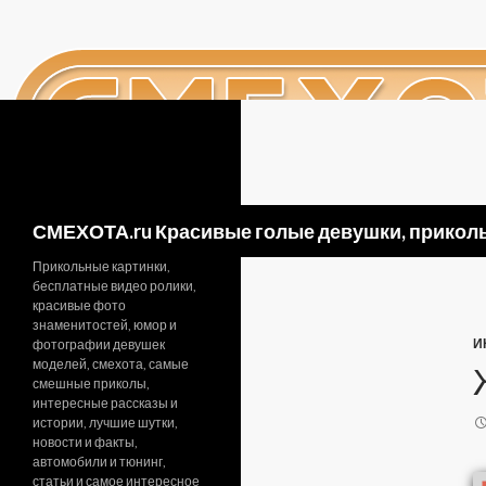
Поиск
СМЕХОТА.ru Красивые голые девушки, приколь
Прикольные картинки,
бесплатные видео ролики,
красивые фото
знаменитостей, юмор и
И
фотографии девушек
моделей, смехота, самые
смешные приколы,
интересные рассказы и
истории, лучшие шутки,
новости и факты,
автомобили и тюнинг,
статьи и самое интересное