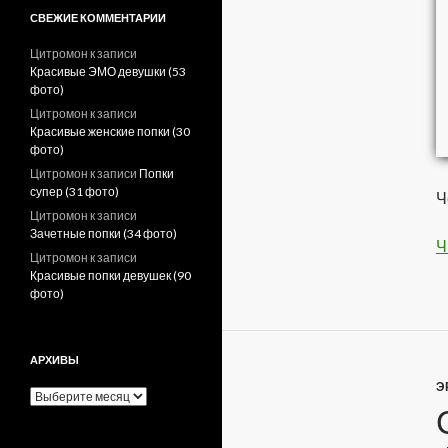
СВЕЖИЕ КОММЕНТАРИИ
Цитромон
к записи
Красивые ЭМО девушки (53
фото)
Цитромон
к записи
Красивые женские попки (30
фото)
Цитромон
к записи
Попки
супер (31 фото)
Ч
Цитромон
к записи
Зачетные попки (34 фото)
Ч
Цитромон
к записи
Красивые попки девушек (90
фото)
АРХИВЫ
Э
А
р
х