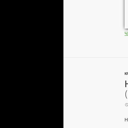
Ч
К
Н