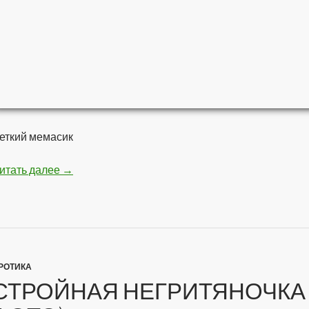
еткий мемасик
итать далее
Мстители — Война бесконечности
→
РОТИКА
СТРОЙНАЯ НЕГРИТЯНОЧКА 