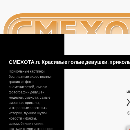
Поиск
СМЕХОТА.ru Красивые голые девушки, приколь
Прикольные картинки,
бесплатные видео ролики,
красивые фото
знаменитостей, юмор и
И
фотографии девушек
моделей, смехота, самые
смешные приколы,
интересные рассказы и
истории, лучшие шутки,
новости и факты,
автомобили и тюнинг,
статьи и самое интересное