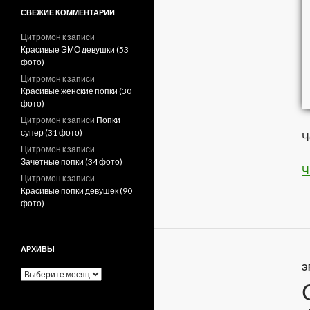
СВЕЖИЕ КОММЕНТАРИИ
Цитромон
к записи
Красивые ЭМО девушки (53
фото)
Цитромон
к записи
Красивые женские попки (30
фото)
Цитромон
к записи
Попки
супер (31 фото)
Ч
Цитромон
к записи
Зачетные попки (34 фото)
Ч
Цитромон
к записи
Красивые попки девушек (90
фото)
АРХИВЫ
Э
А
р
х