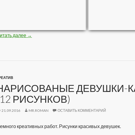
итать далее
Стройная негритяночка (10 фото)
→
РЕАТИВ
НАРИСОВАНЫЕ ДЕВУШКИ-К
(12 РИСУНКОВ)
21.09.2016
MR.ROMAN
ОСТАВИТЬ КОММЕНТАРИЙ
емного креативных работ. Рисунки красивых девушек.