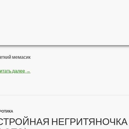
еткий мемасик
итать далее
Мстители — Война бесконечности
→
РОТИКА
СТРОЙНАЯ НЕГРИТЯНОЧКА 