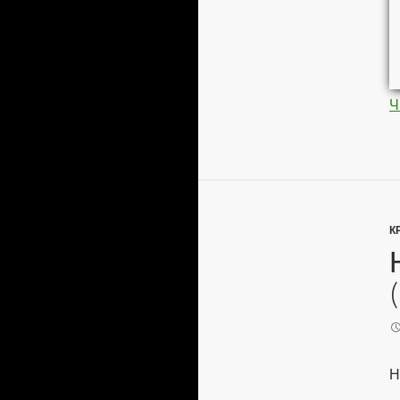
Ч
К
Н