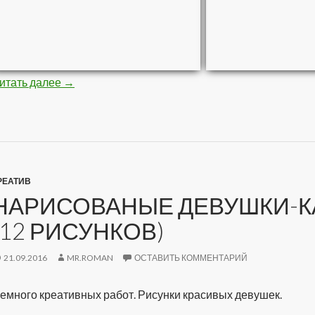
итать далее
Стройная негритяночка (10 фото)
→
РЕАТИВ
НАРИСОВАНЫЕ ДЕВУШКИ-К
(12 РИСУНКОВ)
21.09.2016
MR.ROMAN
ОСТАВИТЬ КОММЕНТАРИЙ
емного креативных работ. Рисунки красивых девушек.