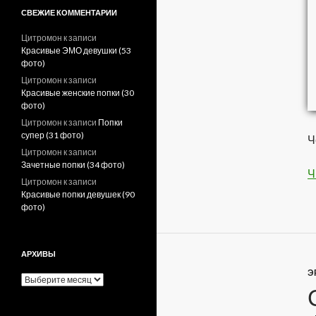
СВЕЖИЕ КОММЕНТАРИИ
Цитромон
к записи
Красивые ЭМО девушки (53
фото)
Цитромон
к записи
Красивые женские попки (30
фото)
Цитромон
к записи
Попки
супер (31 фото)
Ч
Цитромон
к записи
Зачетные попки (34 фото)
Ч
Цитромон
к записи
Красивые попки девушек (90
фото)
АРХИВЫ
Э
А
р
х