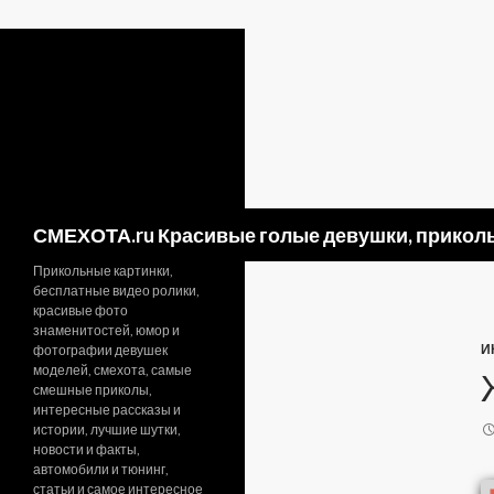
Поиск
СМЕХОТА.ru Красивые голые девушки, приколь
Прикольные картинки,
бесплатные видео ролики,
красивые фото
знаменитостей, юмор и
И
фотографии девушек
моделей, смехота, самые
смешные приколы,
интересные рассказы и
истории, лучшие шутки,
новости и факты,
автомобили и тюнинг,
статьи и самое интересное