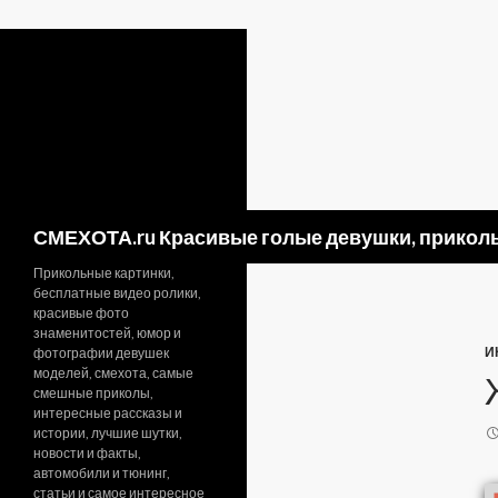
Поиск
СМЕХОТА.ru Красивые голые девушки, приколь
Прикольные картинки,
бесплатные видео ролики,
красивые фото
знаменитостей, юмор и
И
фотографии девушек
моделей, смехота, самые
смешные приколы,
интересные рассказы и
истории, лучшие шутки,
новости и факты,
автомобили и тюнинг,
статьи и самое интересное