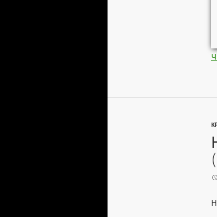
Ч
К
Н