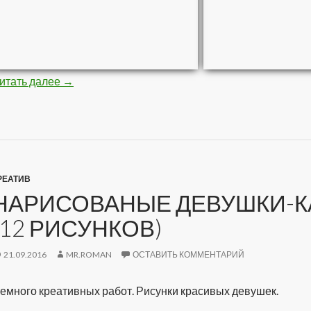
итать далее
Стройная негритяночка (10 фото)
→
РЕАТИВ
НАРИСОВАНЫЕ ДЕВУШКИ-К
(12 РИСУНКОВ)
21.09.2016
MR.ROMAN
ОСТАВИТЬ КОММЕНТАРИЙ
емного креативных работ. Рисунки красивых девушек.