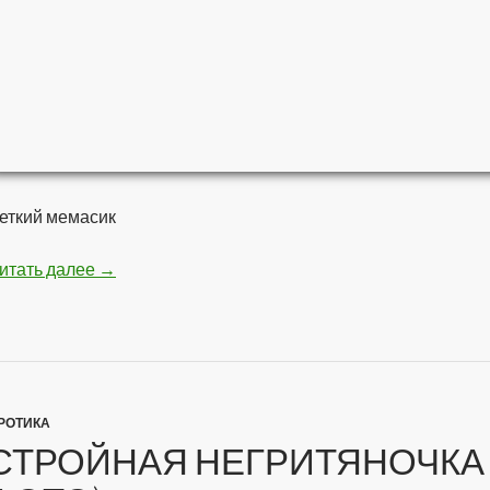
еткий мемасик
итать далее
Мстители — Война бесконечности
→
РОТИКА
СТРОЙНАЯ НЕГРИТЯНОЧКА 