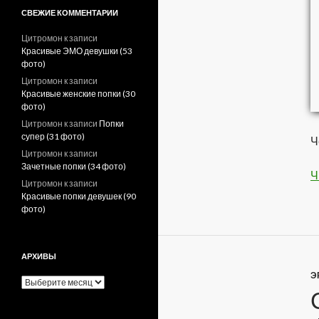
СВЕЖИЕ КОММЕНТАРИИ
Цитромон
к записи
Красивые ЭМО девушки (53
фото)
Цитромон
к записи
Красивые женские попки (30
фото)
Цитромон
к записи
Попки
супер (31 фото)
Ч
Цитромон
к записи
Зачетные попки (34 фото)
Ч
Цитромон
к записи
Красивые попки девушек (90
фото)
АРХИВЫ
Э
А
р
х