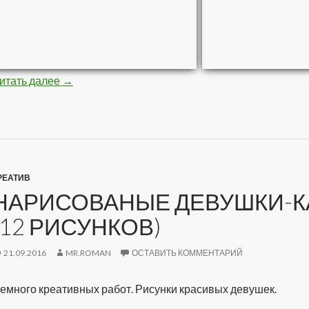
итать далее
Стройная негритяночка (10 фото)
→
РЕАТИВ
НАРИСОВАНЫЕ ДЕВУШКИ-К
(12 РИСУНКОВ)
21.09.2016
MR.ROMAN
ОСТАВИТЬ КОММЕНТАРИЙ
емного креативных работ. Рисунки красивых девушек.