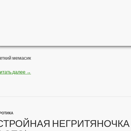
еткий мемасик
итать далее
Мстители — Война бесконечности
→
РОТИКА
СТРОЙНАЯ НЕГРИТЯНОЧКА 