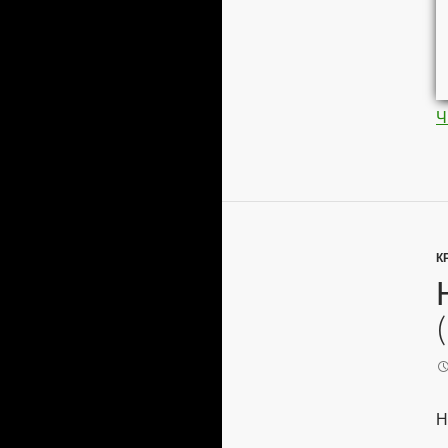
Ч
К
Н