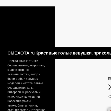
Поиск
СМЕХОТА.ru Красивые голые девушки, приколь
Прикольные картинки,
бесплатные видео ролики,
красивые фото
знаменитостей, юмор и
И
фотографии девушек
моделей, смехота, самые
смешные приколы,
интересные рассказы и
истории, лучшие шутки,
новости и факты,
автомобили и тюнинг,
статьи и самое интересное