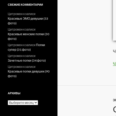
СВЕЖИЕ КОММЕНТАРИИ
Цитромон
к записи
Красивые ЭМО девушки (53
фото)
Цитромон
к записи
Красивые женские попки (30
фото)
Цитромон
к записи
Попки
супер (31 фото)
Ч
Цитромон
к записи
Зачетные попки (34 фото)
Ч
Цитромон
к записи
Красивые попки девушек (90
фото)
АРХИВЫ
Э
А
р
х