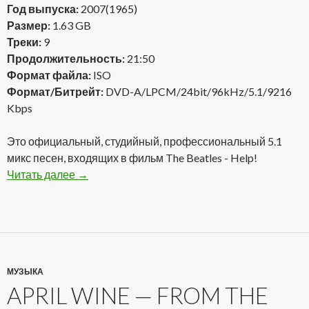
Год выпуска:
2007(1965)
Размер:
1.63 GB
Треки:
9
Продолжительность:
21:50
Формат файла:
ISO
Формат/Битрейт:
DVD-A/LPCM/24bit/96kHz/5.1/9216
Kbps
Это официальный, студийный, профессиональный 5.1
микс песен, входящих в фильм The Beatles - Help!
Читать далее
The Beatles — Help 2007(1965) DVD-A
→
МУЗЫКА
APRIL WINE — FROM THE