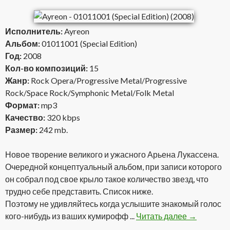
Исполнитель:
Ayreon
Альбом:
01011001 (Special Edition)
Год:
2008
Кол-во композиций:
15
Жанр:
Rock Opera/Progressive Metal/Progressive
Rock/Space Rock/Symphonic Metal/Folk Metal
Формат:
mp3
Качество:
320 kbps
Размер:
242 mb.
Новое творение великого и ужасного Арьена Лукассена.
Очередной концептуальный альбом, при записи которого
он собрал под свое крыло такое количество звезд, что
трудно себе представить. Список ниже.
Поэтому не удивляйтесь когда услышите знакомый голос
кого-нибудь из ваших кумирофф ...
Читать далее
Ayreon — 01
→