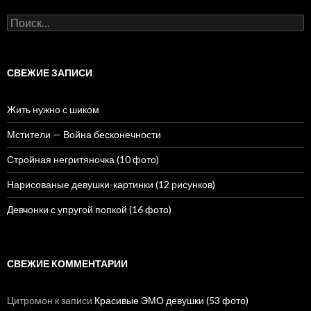
Н
а
й
т
и
СВЕЖИЕ ЗАПИСИ
:
Жить нужно с шиком
Мстители — Война бесконечности
Стройная негритяночка (10 фото)
Нарисованые девушки-картинки (12 рисунков)
Девчонки с упругой попкой (16 фото)
СВЕЖИЕ КОММЕНТАРИИ
Цитромон
к записи
Красивые ЭМО девушки (53 фото)