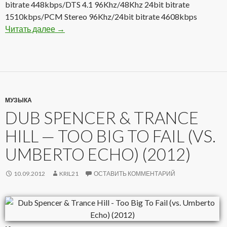
bitrate 448kbps/DTS 4.1 96Khz/48Khz 24bit bitrate
1510kbps/PCM Stereo 96Khz/24bit bitrate 4608kbps
Читать далее
Gentle Giant — Free Hand 1975(2012) DVD-A
→
МУЗЫКА
DUB SPENCER & TRANCE
HILL — TOO BIG TO FAIL (VS.
UMBERTO ECHO) (2012)
10.09.2012
KRIL21
ОСТАВИТЬ КОММЕНТАРИЙ