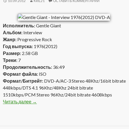
10.09.2012
KRIL21
ОСТАВИТЬ КОММЕНТАРИЙ
Исполнитель:
Gentle Giant
Альбом:
Interview
Жанр:
Progressive Rock
Год выпуска:
1976(2012)
Размер:
2.58 GB
Треки:
7
Продолжительность:
36:49
Формат файла:
ISO
Формат/Битрейт:
DVD-A/AC-3 Stereo 48Khz/16bit bitrate
448kbps/DTS 4.1 96Khz/48Khz 24bit bitrate
1510kbps/PCM Stereo 96Khz/24bit bitrate 4608kbps
Читать далее
Gentle Giant — Interview 1976(2012) DVD-A
→