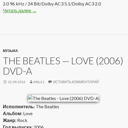
2.0 96 kHz / 24 Bit/Dolby AC3 5.1/Dolby AC3 2.0
Читать далее
Slaughter — Then And Now (2002) DVD-A
→
МУЗЫКА
THE BEATLES — LOVE (2006)
DVD-A
12.09.2012
KRIL21
ОСТАВИТЬ КОММЕНТАРИЙ
Исполнитель:
The Beatles
Альбом:
Love
Жанр:
Rock
Год выпуска:
2006