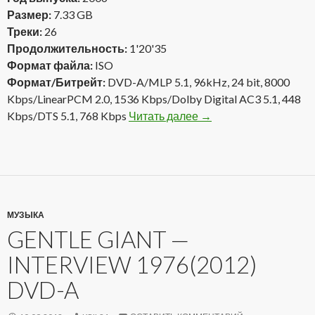
Размер:
7.33 GB
Треки:
26
Продолжительность:
1'20'35
Формат файла:
ISO
Формат/Битрейт:
DVD-A/MLP 5.1, 96kHz, 24 bit, 8000
Kbps/LinearPCM 2.0, 1536 Kbps/Dolby Digital AC3 5.1, 448
Kbps/DTS 5.1, 768 Kbps
Читать далее
The Beatles — Love (2
→
МУЗЫКА
GENTLE GIANT —
INTERVIEW 1976(2012)
DVD-A