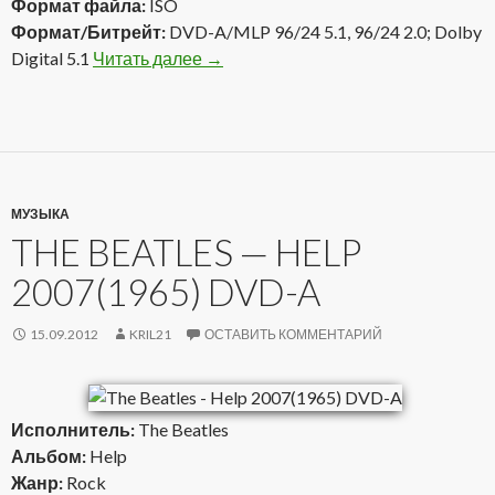
Формат файла:
ISO
Формат/Битрейт:
DVD-A/MLP 96/24 5.1, 96/24 2.0; Dolby
Digital 5.1
Читать далее
Foreigner — Foreigner 1977(2001) D
→
МУЗЫКА
THE BEATLES — HELP
2007(1965) DVD-A
15.09.2012
KRIL21
ОСТАВИТЬ КОММЕНТАРИЙ
Исполнитель:
The Beatles
Альбом:
Help
Жанр:
Rock