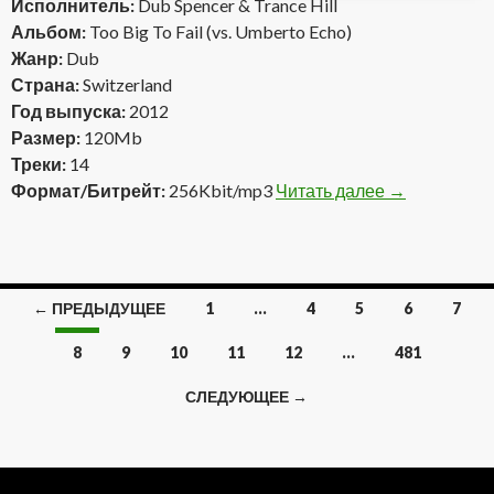
Исполнитель:
Dub Spencer & Trance Hill
Альбом:
Too Big To Fail (vs. Umberto Echo)
Жанр:
Dub
Страна:
Switzerland
Год выпуска:
2012
Размер:
120Mb
Треки:
14
Формат/Битрейт:
256Kbit/mp3
Читать далее
Dub Spencer &
→
← ПРЕДЫДУЩЕЕ
1
…
4
5
6
7
Навигация
8
9
10
11
12
…
481
по
СЛЕДУЮЩЕЕ →
записям