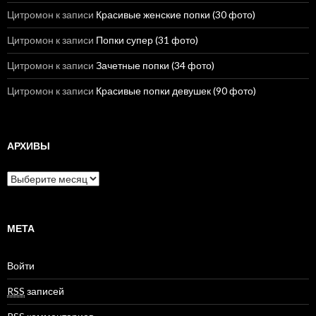
Цитромон
к записи
Красивые женские попки (30 фото)
Цитромон
к записи
Попки супер (31 фото)
Цитромон
к записи
Зачетные попки (34 фото)
Цитромон
к записи
Красивые попки девушек (90 фото)
АРХИВЫ
А
р
х
и
в
МЕТА
ы
Войти
RSS
записей