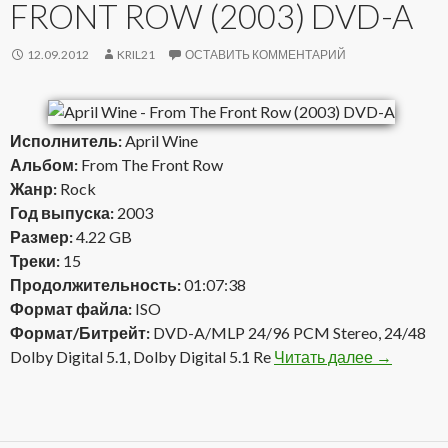
FRONT ROW (2003) DVD-A
12.09.2012
KRIL21
ОСТАВИТЬ КОММЕНТАРИЙ
Исполнитель:
April Wine
Альбом:
From The Front Row
Жанр:
Rock
Год выпуска:
2003
Размер:
4.22 GB
Треки:
15
Продолжительность:
01:07:38
Формат файла:
ISO
Формат/Битрейт:
DVD-A/MLP 24/96 PCM Stereo, 24/48
Dolby Digital 5.1, Dolby Digital 5.1 Re
Читать далее
April Win
→