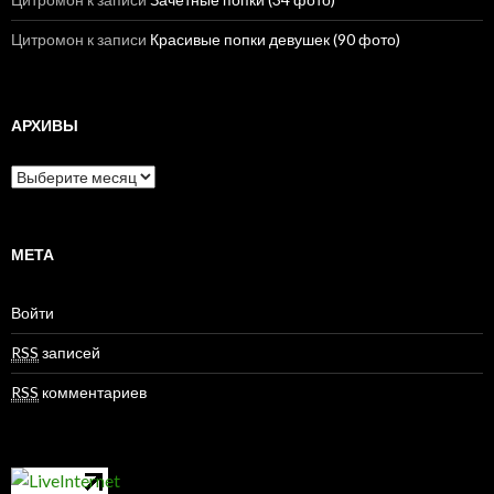
Цитромон
к записи
Красивые попки девушек (90 фото)
АРХИВЫ
А
р
х
и
в
МЕТА
ы
Войти
RSS
записей
RSS
комментариев