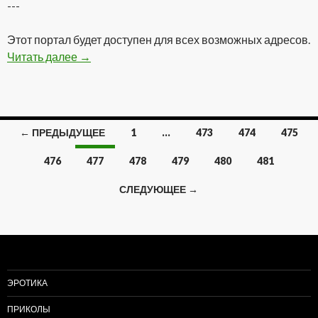
---
Этот портал будет доступен для всех возможных адресов.
Читать далее
Статический локальный IP адрес
→
← ПРЕДЫДУЩЕЕ
1
…
473
474
475
Навигация
476
477
478
479
480
481
по
СЛЕДУЮЩЕЕ →
записям
ЭРОТИКА
ПРИКОЛЫ