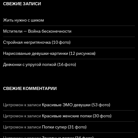
и
СВЕЖИЕ ЗАПИСИ
:
Жить нужно с шиком
Мстители — Война бесконечности
Стройная негритяночка (10 фото)
Нарисованые девушки-картинки (12 рисунков)
Девчонки с упругой попкой (16 фото)
СВЕЖИЕ КОММЕНТАРИИ
Цитромон
к записи
Красивые ЭМО девушки (53 фото)
Цитромон
к записи
Красивые женские попки (30 фото)
Цитромон
к записи
Попки супер (31 фото)
Цитромон
к записи
Зачетные попки (34 фото)