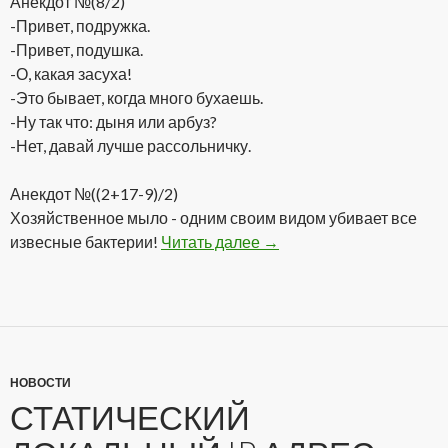
Анекдот №(8/2)
-Привет, подружка.
-Привет, подушка.
-О, какая засуха!
-Это бывает, когда много бухаешь.
-Ну так что: дыня или арбуз?
-Нет, давай лучше рассольничку.
Анекдот №((2+17-9)/2)
Хозяйственное мыло - одним своим видом убивает все
извесные бактерии!
Читать далее
Подборка анекдотов от g
→
НОВОСТИ
СТАТИЧЕСКИЙ