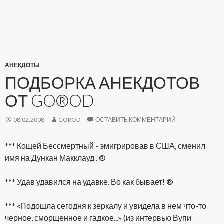
АНЕКДОТЫ
ПОДБОРКА АНЕКДОТОВ
ОТ GO®OD
08.02.2008
GOROD
ОСТАВИТЬ КОММЕНТАРИЙ
*** Кощей Бессмертный - эмигрировав в США, сменил
имя на Дункан Макклауд . ®
*** Удав удавился на удавке. Во как бывает! ®
*** «Подошла сегодня к зеркалу и увидела в нем что-то
черное, сморщенное и гадкое...» (из интервью Вупи