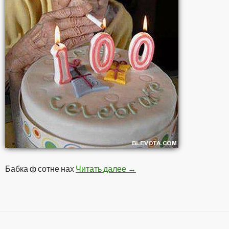
Бабка ф сотне нах
Читать далее
В Сотне
→