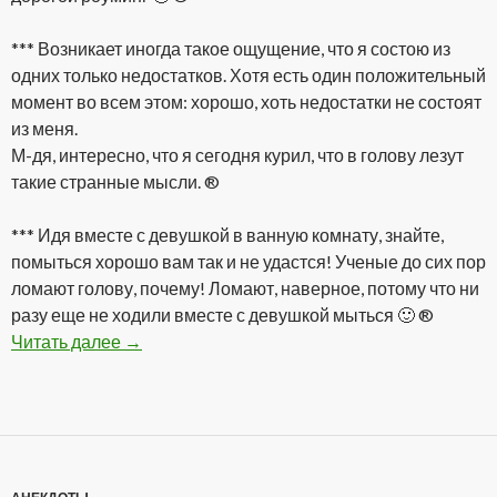
*** Возникает иногда такое ощущение, что я состою из
одних только недостатков. Хотя есть один положительный
момент во всем этом: хорошо, хоть недостатки не состоят
из меня.
М-дя, интересно, что я сегодня курил, что в голову лезут
такие странные мысли. ®
*** Идя вместе с девушкой в ванную комнату, знайте,
помыться хорошо вам так и не удастся! Ученые до сих пор
ломают голову, почему! Ломают, наверное, потому что ни
разу еще не ходили вместе с девушкой мыться 🙂 ®
Читать далее
Подборка анекдотов от Go®oD
→