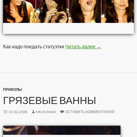
Как надо поедать статуэтки
Читать далее
Премия Оскар на 
→
ПРИКОЛЫ
ГРЯЗЕВЫЕ ВАННЫ
13.02.2008
MR.ROMAN
ОСТАВИТЬ КОММЕНТАРИЙ