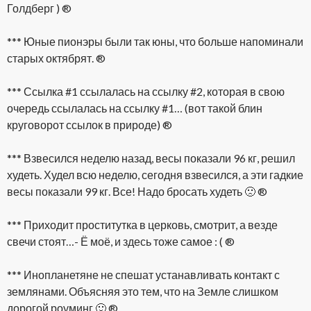
Голдберг ) ®
*** Юные пионэры были так юны, что больше напоминали
старых октябрят. ®
*** Ссылка #1 ссылалась на ссылку #2, которая в свою
очередь ссылалась на ссылку #1… (вот такой блин
круговорот ссылок в природе) ®
*** Взвесился неделю назад, весы показали 96 кг, решил
худеть. Худел всю неделю, сегодня взвесился, а эти гадкие
весы показали 99 кг. Все! Надо бросать худеть 🙁 ®
*** Приходит проститутка в церковь, смотрит, а везде
свечи стоят…- Ё моё, и здесь тоже самое : ( ®
*** Инопланетяне не спешат устанавливать контакт с
землянами. Объясняя это тем, что на Земле слишком
дорогой роуминг 🙂 ®