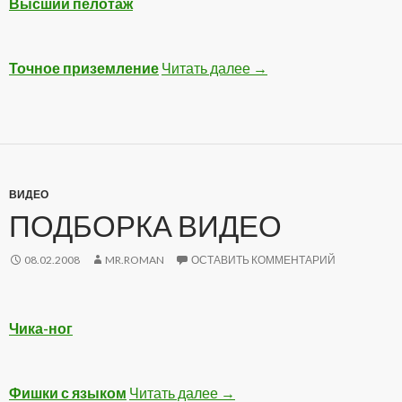
Высший пелотаж
Точное приземление
Читать далее
Подборка видео с уча
→
ВИДЕО
ПОДБОРКА ВИДЕО
08.02.2008
MR.ROMAN
ОСТАВИТЬ КОММЕНТАРИЙ
Чика-ног
Фишки с языком
Читать далее
Подборка Видео
→