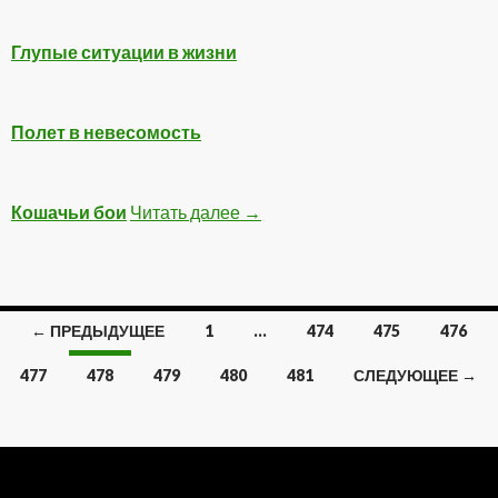
Глупые ситуации в жизни
Полет в невесомость
Кошачьи бои
Читать далее
Смотреть обязательно
→
← ПРЕДЫДУЩЕЕ
1
…
474
475
476
Навигация
477
478
479
480
481
СЛЕДУЮЩЕЕ →
по
записям