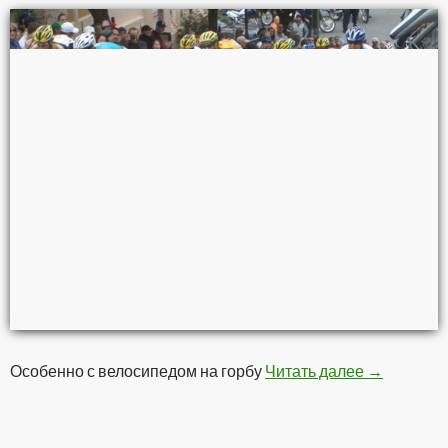
Особенно с велосипедом на горбу
Читать далее
Пешком он
→