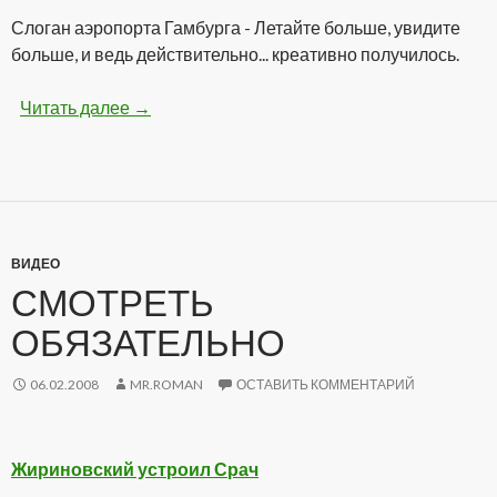
Слоган аэропорта Гамбурга - Летайте больше, увидите
больше, и ведь действительно... креативно получилось.
Читать далее
Нам сверху видно все, ты так и знай!
→
ВИДЕО
СМОТРЕТЬ
ОБЯЗАТЕЛЬНО
06.02.2008
MR.ROMAN
ОСТАВИТЬ КОММЕНТАРИЙ
Жириновский устроил Срач