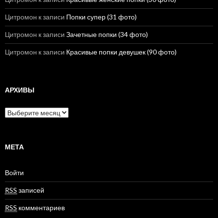
Цитромон
к записи
Попки супер (31 фото)
Цитромон
к записи
Зачетные попки (34 фото)
Цитромон
к записи
Красивые попки девушек (90 фото)
АРХИВЫ
А
р
х
и
в
МЕТА
ы
Войти
RSS
записей
RSS
комментариев