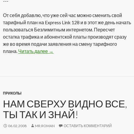
---
От себя добавлю, что уже сей час можно сменить свой
тарифный план на Express Link 128 и в этот же день начать
пользоваться Безлимитным интернетом. Пересчет
остатка трафика и абонентской платы производят сразу
же во время подачи заявления на смену тарифного
плана.
Читать далее
Безлимитный Интернет
→
ПРИКОЛЫ
НАМ СВЕРХУ ВИДНО ВСЕ,
ТЫ ТАК И ЗНАЙ!
06.02.2008
MR.ROMAN
ОСТАВИТЬ КОММЕНТАРИЙ