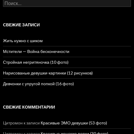
Н
а
й
т
и
СВЕЖИЕ ЗАПИСИ
:
Жить нужно с шиком
Мстители — Война бесконечности
Стройная негритяночка (10 фото)
Нарисованые девушки-картинки (12 рисунков)
Девчонки с упругой попкой (16 фото)
СВЕЖИЕ КОММЕНТАРИИ
Цитромон
к записи
Красивые ЭМО девушки (53 фото)
Цитромон
к записи
Красивые женские попки (30 фото)