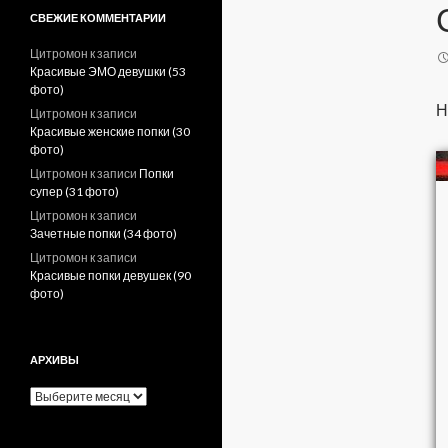
СВЕЖИЕ КОММЕНТАРИИ
Цитромон
к записи
Красивые ЭМО девушки (53
фото)
Н
Цитромон
к записи
Красивые женские попки (30
фото)
Цитромон
к записи
Попки
супер (31 фото)
Цитромон
к записи
Зачетные попки (34 фото)
Цитромон
к записи
Красивые попки девушек (90
фото)
АРХИВЫ
А
р
х