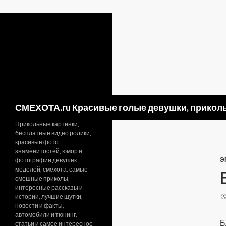
Поиск
СМЕХОТА.ru Красивые голые девушки, приколь
Прикольные картинки,
бесплатные видео ролики,
красивые фото
знаменитостей, юмор и
Э
фотографии девушек
моделей, смехота, самые
смешные приколы,
интересные рассказы и
истории, лучшие шутки,
новости и факты,
автомобили и тюнинг,
Б
статьи и самое интересное