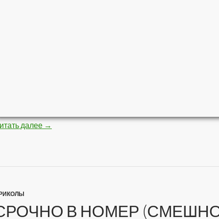
итать далее
Блондинка в сети (30 HQ фото)
→
РИКОЛЫ
СРОЧНО В НОМЕР (СМЕШН