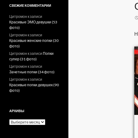
СВЕЖИЕ КОММЕНТАРИИ
Цитромон
к записи
Красивые ЭМО девушки (53
фото)
Н
Цитромон
к записи
Красивые женские попки (30
фото)
Цитромон
к записи
Попки
супер (31 фото)
Цитромон
к записи
Зачетные попки (34 фото)
Цитромон
к записи
Красивые попки девушек (90
фото)
АРХИВЫ
А
р
х