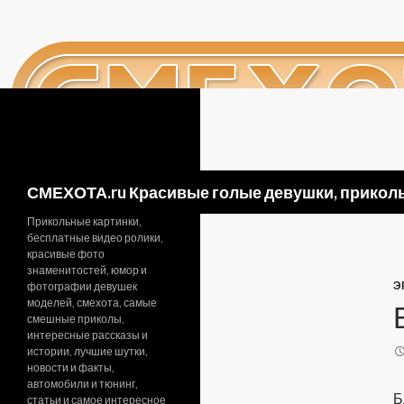
Поиск
СМЕХОТА.ru Красивые голые девушки, приколь
Прикольные картинки,
бесплатные видео ролики,
красивые фото
знаменитостей, юмор и
Э
фотографии девушек
моделей, смехота, самые
смешные приколы,
интересные рассказы и
истории, лучшие шутки,
новости и факты,
автомобили и тюнинг,
Б
статьи и самое интересное