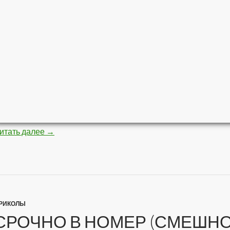
итать далее
Блондинка в сети (30 HQ фото)
→
РИКОЛЫ
СРОЧНО В НОМЕР (СМЕШН