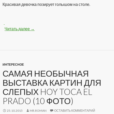
Красивая девочка позирует голышом на столе.
Читать далее
Классная голенькая девочка на столе (100 
→
ИНТЕРЕСНОЕ
САМАЯ НЕОБЫЧНАЯ
ВЫСТАВКА КАРТИН ДЛЯ
СЛЕПЫХ HOY TOCA EL
PRADO (10 ФОТО)
25.10.2015
MR.ROMAN
ОСТАВИТЬ КОММЕНТАРИЙ