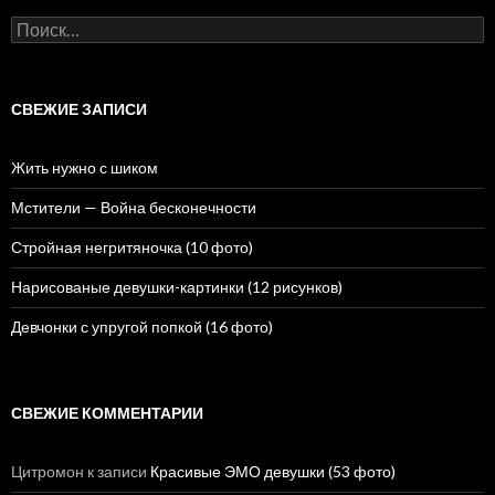
Н
а
й
т
и
СВЕЖИЕ ЗАПИСИ
:
Жить нужно с шиком
Мстители — Война бесконечности
Стройная негритяночка (10 фото)
Нарисованые девушки-картинки (12 рисунков)
Девчонки с упругой попкой (16 фото)
СВЕЖИЕ КОММЕНТАРИИ
Цитромон
к записи
Красивые ЭМО девушки (53 фото)