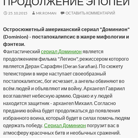
ПРОДОЛЖЕНИЕ ЭПОПЕИ
25.10.2015
MR.ROMAN
ОСТАВИТЬ КОММЕНТАРИЙ
Остросюжетный американский сериал "Доминион"
(Dominion) - постапокалипсис в жанре мифологии и
фэнтези.
Фантастический
сериал Доминион
является
продолжением фильма "Легион", режиссером которого
является Деран Сарафян (Deran Sarafian). По сюжету
телеистории в мире наступает своеобразный
постапокалипсис, бог исчезает, а ангелы обвиняют во
всём людей и объявляют им войну. Архангел Гавриил
возглавляет небесную армию. Однако и у людей
находится защитник - архангел Михаил. Согласно
преданию война будет продолжаться до появления
избранного воина, который будет в силах помочь людям
одержать победу.
Сериал Доминион
погрузит вас в
атмосферу красочных битв и необычных сражений.