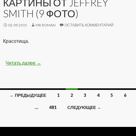
КАРТИНЫ ОТ JEFFREY
SMITH (9 ФОТО)
02.09.2015
MR.ROMAN
ОСТАВИТЬ КОММЕНТАРИЙ
Красотища.
Читать далее
Удивительные картины от Jeffrey Smith (9 фо
→
← ПРЕДЫДУЩЕЕ
1
2
3
4
5
6
Навигация
…
481
СЛЕДУЮЩЕЕ →
по
записям