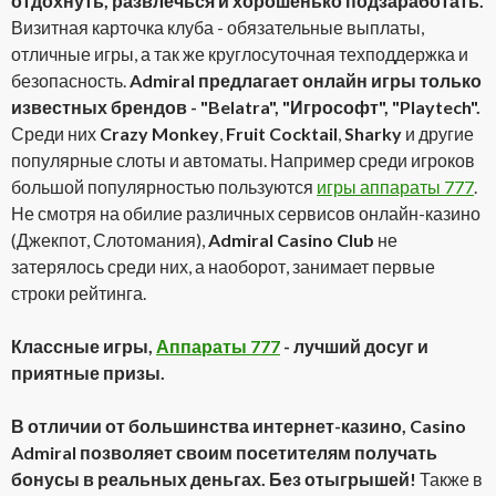
отдохнуть, развлечься и хорошенько подзаработать.
Визитная карточка клуба - обязательные выплаты,
отличные игры, а так же круглосуточная техподдержка и
безопасность.
Admiral предлагает онлайн игры только
известных брендов - "Belatra", "Игрософт", "Playtech".
Среди них
Crazy Monkey
,
Fruit Cocktail
,
Sharky
и другие
популярные слоты и автоматы. Например среди игроков
большой популярностью пользуются
игры аппараты 777
.
Не смотря на обилие различных сервисов онлайн-казино
(Джекпот, Слотомания),
Admiral Casino Club
не
затерялось среди них, а наоборот, занимает первые
строки рейтинга.
Классные игры,
Аппараты 777
- лучший досуг и
приятные призы.
В отличии от большинства интернет-казино, Casino
Admiral позволяет своим посетителям получать
бонусы в реальных деньгах. Без отыгрышей!
Также в