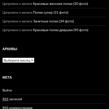
Цитромон
к записи
Красивые женские попки (30 фото)
Цитромон
к записи
Попки супер (31 фото)
Цитромон
к записи
Зачетные попки (34 фото)
Цитромон
к записи
Красивые попки девушек (90 фото)
АРХИВЫ
А
р
х
и
в
МЕТА
ы
Войти
RSS
записей
RSS
комментариев