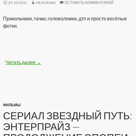
25.10.2015
MR.ROMAN
ОСТАВИТЬ КОММЕНТАРИЙ
Прикольчики, тачки, головоломки, дтп и просто весёлые
фотки.
Читать далее
Бодрые картинки (28 фото)
→
ФИЛЬМЫ
СЕРИАЛ ЗВЕЗДНЫЙ ПУТЬ:
ЭНТЕРПРАЙЗ —