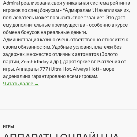
Admiral реализована своя уникальная система рейтинга
игроков по спец бонусам - "Адмиралам". Накапливая их,
пользователь может повысить свое "звание". Это даст
ему дополнительные преимущества - особенно в курсе
обмена бонусов на реальные деньги.
Администрация казино очень ответственно относится к
своим обязанностям. Удобные условия, платежи без
задержек, множество отличных автоматов (Золото
партии, Zombirthday и др.), дарят яркие впечатления от
игры. Аппараты 777 (Ultra Hot, Always Hot) - море
адреналина гарантировано всем игрокам.
Читать далее
Admiral Casino Club — один из лидеров онлай
→
ИГРЫ