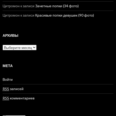
Цитромон
к записи
Зачетные попки (34 фото)
Цитромон
к записи
Красивые попки девушек (90 фото)
АРХИВЫ
А
р
х
и
в
МЕТА
ы
Войти
RSS
записей
RSS
комментариев