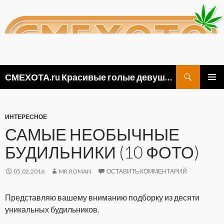
Поиск
СМЕХОТА.ru Красивые голые девушки, прикольные картинки ню и видео приколы
ПЕРЕЙТИ
ОСНОВ
К
МЕНЮ
СОДЕРЖИМОМУ
ИНТЕРЕСНОЕ
САМЫЕ НЕОБЫЧНЫЕ
БУДИЛЬНИКИ (10 ФОТО)
05.02.2016
MR.ROMAN
ОСТАВИТЬ КОММЕНТАРИЙ
Представляю вашему вниманию подборку из десяти
уникальных будильников.