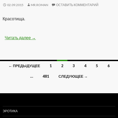
02.09.2015
MR.ROMAN
ОСТАВИТЬ КОММЕНТАРИЙ
Красотища.
Читать далее
Удивительные картины от Jeffrey Smith (9 фо
→
← ПРЕДЫДУЩЕЕ
1
2
3
4
5
6
Навигация
…
481
СЛЕДУЮЩЕЕ →
по
записям
ЭРОТИКА