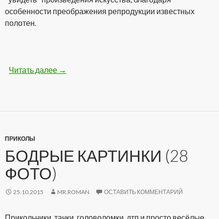
особенности преображения репродукции известных
полотен.
Читать далее
Самая необычная выставка картин для слепы
→
ПРИКОЛЫ
БОДРЫЕ КАРТИНКИ (28
ФОТО)
25.10.2015
MR.ROMAN
ОСТАВИТЬ КОММЕНТАРИЙ
Прикольчики, тачки, головоломки, дтп и просто весёлые