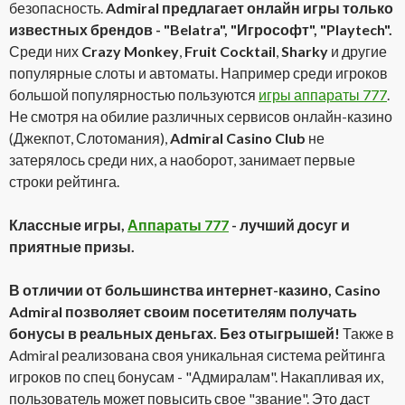
безопасность.
Admiral предлагает онлайн игры только
известных брендов - "Belatra", "Игрософт", "Playtech".
Среди них
Crazy Monkey
,
Fruit Cocktail
,
Sharky
и другие
популярные слоты и автоматы. Например среди игроков
большой популярностью пользуются
игры аппараты 777
.
Не смотря на обилие различных сервисов онлайн-казино
(Джекпот, Слотомания),
Admiral Casino Club
не
затерялось среди них, а наоборот, занимает первые
строки рейтинга.
Классные игры,
Аппараты 777
- лучший досуг и
приятные призы.
В отличии от большинства интернет-казино, Casino
Admiral позволяет своим посетителям получать
бонусы в реальных деньгах. Без отыгрышей!
Также в
Admiral реализована своя уникальная система рейтинга
игроков по спец бонусам - "Адмиралам". Накапливая их,
пользователь может повысить свое "звание". Это даст