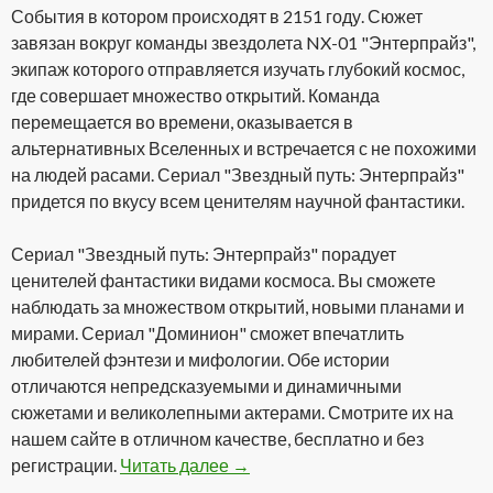
События в котором происходят в 2151 году. Сюжет
завязан вокруг команды звездолета NX-01 "Энтерпрайз",
экипаж которого отправляется изучать глубокий космос,
где совершает множество открытий. Команда
перемещается во времени, оказывается в
альтернативных Вселенных и встречается с не похожими
на людей расами. Сериал "Звездный путь: Энтерпрайз"
придется по вкусу всем ценителям научной фантастики.
Сериал "Звездный путь: Энтерпрайз" порадует
ценителей фантастики видами космоса. Вы сможете
наблюдать за множеством открытий, новыми планами и
мирами. Сериал "Доминион" сможет впечатлить
любителей фэнтези и мифологии. Обе истории
отличаются непредсказуемыми и динамичными
сюжетами и великолепными актерами. Смотрите их на
нашем сайте в отличном качестве, бесплатно и без
регистрации.
Читать далее
Сериал Звездный путь: Энтерп
→