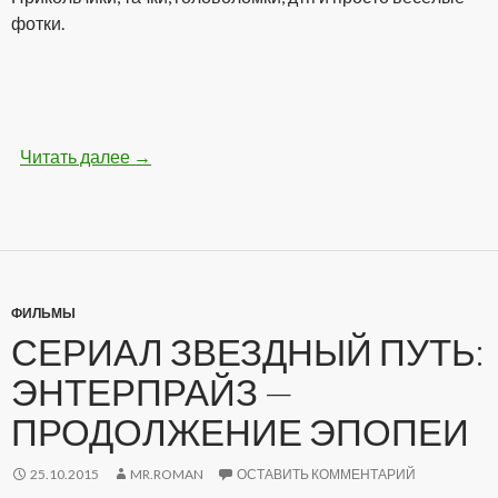
фотки.
Читать далее
Бодрые картинки (28 фото)
→
ФИЛЬМЫ
СЕРИАЛ ЗВЕЗДНЫЙ ПУТЬ:
ЭНТЕРПРАЙЗ —
ПРОДОЛЖЕНИЕ ЭПОПЕИ
25.10.2015
MR.ROMAN
ОСТАВИТЬ КОММЕНТАРИЙ