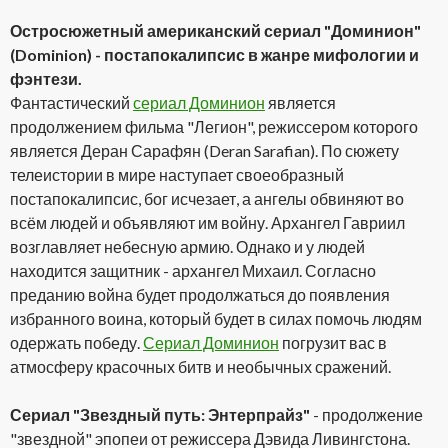
Остросюжетный американский сериал "Доминион"
(Dominion) - постапокалипсис в жанре мифологии и
фэнтези.
Фантастический
сериал Доминион
является
продолжением фильма "Легион", режиссером которого
является Деран Сарафян (Deran Sarafian). По сюжету
телеистории в мире наступает своеобразный
постапокалипсис, бог исчезает, а ангелы обвиняют во
всём людей и объявляют им войну. Архангел Гавриил
возглавляет небесную армию. Однако и у людей
находится защитник - архангел Михаил. Согласно
преданию война будет продолжаться до появления
избранного воина, который будет в силах помочь людям
одержать победу.
Сериал Доминион
погрузит вас в
атмосферу красочных битв и необычных сражений.
Сериал "Звездный путь: Энтерпрайз"
- продолжение
"звездной" эпопеи от режиссера Дэвида Ливингстона.