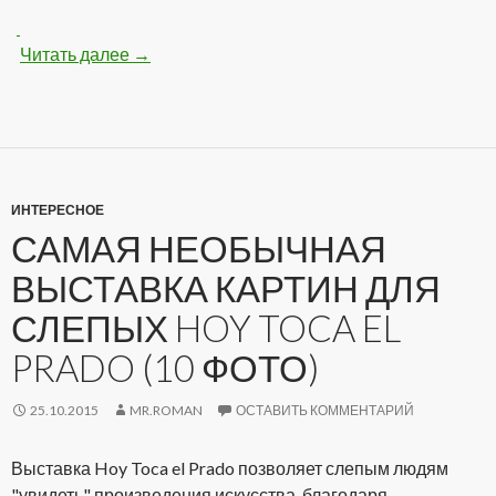
Читать далее
Классная голенькая девочка на столе (100 
→
ИНТЕРЕСНОЕ
САМАЯ НЕОБЫЧНАЯ
ВЫСТАВКА КАРТИН ДЛЯ
СЛЕПЫХ HOY TOCA EL
PRADO (10 ФОТО)
25.10.2015
MR.ROMAN
ОСТАВИТЬ КОММЕНТАРИЙ
Выставка Hoy Toca el Prado позволяет слепым людям
"увидеть" произведения искусства, благодаря